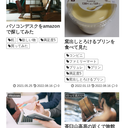
パソコンデスクをamazon
で探してみた
机
欲しい物
満足度5
窯出しとろけるプリンを
買ってみた
食べて見た
コンビニ
ファミリーマート
ブリュレ
プリン
満足度5
窯出しとろけるプリン
2021.05.25
2022.08.16
0
2022.01.13
2022.08.16
0
Windows
行って見たい
茶臼山高原の近くで旅館