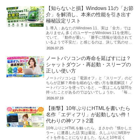
【知らないと損】Windows 11の「お節
介」を解消し、本来の性能を引き出す
極秘設定リスト
1. 導入：あなたのWindows 11、実は「全力」では
ありません 多くのユーザーがWindows 11を使用し
ていて、「動作が重い」「勝手に情報が送信されて
いるようで不安だ」と感じるのは、決して気のせい
ではありません...
2026.07.25
ノートパソコンの寿命を延ばすには？
シャットダウン・再起動・スリープの
正しい使い方
ノートパソコンは「電源オフ」と「スリープ」のど
ちらが正解？寿命を縮めない使い方を徹底解説！ ノ
ートパソコンを使っていると、一度はこんな疑問を
持ったことがあるのではないでしょうか。 「毎日
シャットダウンした方...
2026.07.19
【衝撃】10年ぶりにHTMLを書いたら
名作「エディフリ」が起動しない件！
代わりの神ソフト2選
10年ぶりにHTMLを触ったら、まさかの「懐かしエ
ラー」に遭遇した話 実は最近、久しぶりにWEBサ
イトを作ることになりました。なんと10年近く