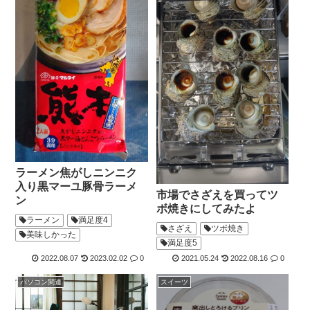
ラーメン焦がしニンニク
入り黒マーユ豚骨ラーメ
市場でさざえを買ってツ
ン
ボ焼きにしてみたよ
ラーメン
満足度4
さざえ
ツボ焼き
美味しかった
満足度5
2022.08.07
2023.02.02
0
2021.05.24
2022.08.16
0
パソコン関連
スイーツ