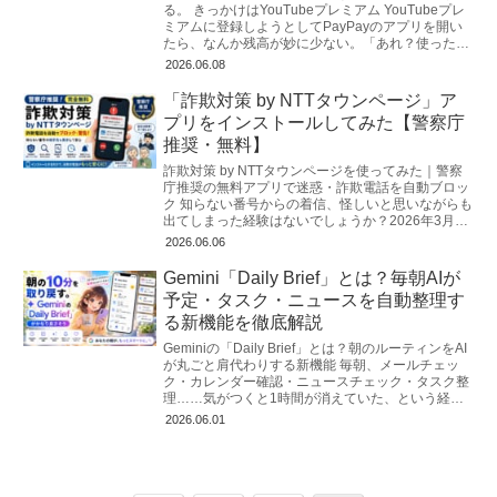
る。 きっかけはYouTubeプレミアム YouTubeプレ
ミアムに登録しようとしてPayPayのアプリを開い
たら、なんか残高が妙に少ない。「あれ？使った覚
えないけどな…」と明...
2026.06.08
「詐欺対策 by NTTタウンページ」ア
プリをインストールしてみた【警察庁
推奨・無料】
詐欺対策 by NTTタウンページを使ってみた｜警察
庁推奨の無料アプリで迷惑・詐欺電話を自動ブロッ
ク 知らない番号からの着信、怪しいと思いながらも
出てしまった経験はないでしょうか？2026年3月、
警察庁が公式に推奨する無...
2026.06.06
Gemini「Daily Brief」とは？毎朝AIが
予定・タスク・ニュースを自動整理す
る新機能を徹底解説
Geminiの「Daily Brief」とは？朝のルーティンをAI
が丸ごと肩代わりする新機能 毎朝、メールチェッ
ク・カレンダー確認・ニュースチェック・タスク整
理……気がつくと1時間が消えていた、という経験
はないだろうか。...
2026.06.01