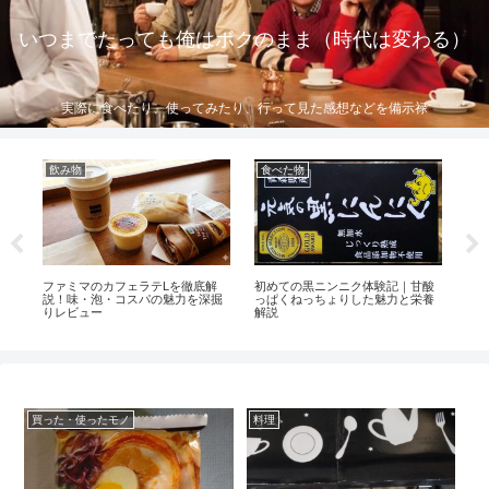
いつまでたっても俺はボクのまま（時代は変わる）
実際に食べたり、使ってみたり、行って見た感想などを備示禄
飲み物
食べた物
買
慣
ファミマのカフェラテLを徹底解
初めての黒ニンニク体験記｜甘酸
突
と
説！味・泡・コスパの魅力を深掘
っぱくねっちょりした魅力と栄養
け
りレビュー
解説
始
買った・使ったモノ
料理