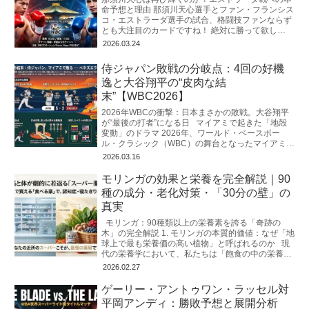
命予想と理由 那須川天心選手とファン・フランシス
コ・エストラーダ選手の試合、格闘技ファンならず
とも大注目のカードですね！ 絶対に勝って欲し
い。。。 WBC世界バンタム級の「次
2026.03.24
侍ジャパン敗戦の分岐点：4回の好機
逸と大谷翔平の“皮肉な結
末”【WBC2026】
2026年WBCの衝撃：日本まさかの敗戦。大谷翔平
が“最後の打者”になる日 マイアミで起きた「地殻
変動」のドラマ 2026年、ワールド・ベースボー
ル・クラシック（WBC）の舞台となったマイアミの
ローンデポ・
2026.03.16
モリンガの効果と栄養を完全解説｜90
種の成分・老化対策・「30分の壁」の
真実
モリンガ：90種類以上の栄養素を誇る「奇跡の
木」の完全解説 1. モリンガの本質的価値：なぜ「地
球上で最も栄養価の高い植物」と呼ばれるのか 現
代の栄養学において、私たちは「飽食の中の栄養失
調」
2026.02.27
ゲーリー・アントゥワン・ラッセル対
平岡アンディ：勝敗予想と展開分析