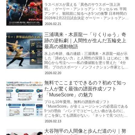
ラスベガスが震える「異色のサウスポー頂上決
戦」：ゲーリー・アントゥアン・ラッセル vs. 平岡
アンディ、観戦前に知るべき5つの衝撃 日本時間の
2026年2月22日試合決定 ゲーリー・アントゥアン・
ラッセルVS平岡アンディ
2026.02.21
三浦璃来・木原龍一「りくりゅう」奇
跡の逆転劇｜人間性が生んだ五輪史上
最高の感動物語
氷上の奇跡、魂の連鎖：三浦璃来・木原龍一組が示
した「諦めない力」と人間性の深淵 1. はじめに：無
関心から号泣へ――私の価値観を塗り替えた「4分
間」 プロのスポーツ・ノンフィクション作家とし
て、私はこれまで幾多の「奇跡」
2026.02.20
無料でここまでできるの？初めて知っ
た人が驚く最強の譜面作成ソフト
「MuseScore」の魅力
プロも10年愛用。無料の譜面作成ソフト
『MuseScore』が全ミュージシャンの必需品である
5つの理由 「バンドでコピーしたい曲があるのに、
どこを探しても譜面がない」「ネットで見つけたコ
ード譜が簡素すぎて、リズムや構成が
2026.02.13
大谷翔平の人間像と歩んだ道のり｜努