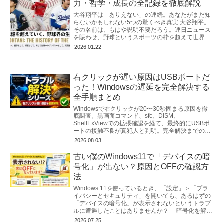
力・哲学・成長の全記録を徹底解説
大谷翔平は「ありえない」の連続。あなたがまだ知
らないかもしれない5つの驚くべき真実 大谷翔平。
その名前は、もはや説明不要だろう。連日ニュース
を賑わせ、野球というスポーツの枠を超えて世界中
を熱狂させるスーパスター。私たちは
2026.01.22
右クリックが遅い原因はUSBポートだ
った！Windowsの遅延を完全解決する
全手順まとめ
Windowsで右クリックが20〜30秒固まる原因を徹
底調査。黒画面コマンド、sfc、DISM、
ShellExViewでの拡張確認を経て、最終的にUSBポ
ートの接触不良が真犯人と判明。完全解決までの全
手順を詳しく解説。
2026.08.03
古い僕のWindows11で「デバイスの暗
号化」が出ない？原因とOFFの確認方
法
Windows 11を使っているとき、「設定」＞「プラ
イバシーとセキュリティ」を開いても、あるはずの
「デバイスの暗号化」が表示されないというトラブ
ルに遭遇したことはありませんか？ 「暗号化を解除
（OFF）したいのに、メニ...
2026.07.25