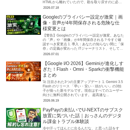
HTMLから離れていたので、勘を取り戻すのに必
死…。とりあえず慣れ親しんだ「メ...
2026.07.18
Googleのプライバシー設定が激変｜画
像・音声が4年間保存される危険な仕
様変更とは
【警告】Googleのプライバシー設定が激変。あなた
の「声」や「画像」が4年間保存される？今すぐ確
認すべき変更点 1. 導入：あなたの知らない間に「保
存」の定義が変わった ITジャーナリスト、そしてプ
ライバシーコンサルタ...
2026.07.01
【Google I/O 2026】Geminiが進化しす
ぎた！Flash・Omni・Sparkの衝撃機能
まとめ
🚀 注目された3つの主要アップデート 1. Gemini 3.5
Flash のリリース 「早い・安い・頭がいい」の3拍
子が揃った新モデルです。現在はすべてのユーザー
向けに無料公開されています。 超高速な...
2026.06.19
PayPayの未払いでU-NEXTのサブスク
放置に気づいた話｜おっさんのデジタ
ル課金トラブル体験談
冷や汗ってほんとに出るんだな、と思った話をす