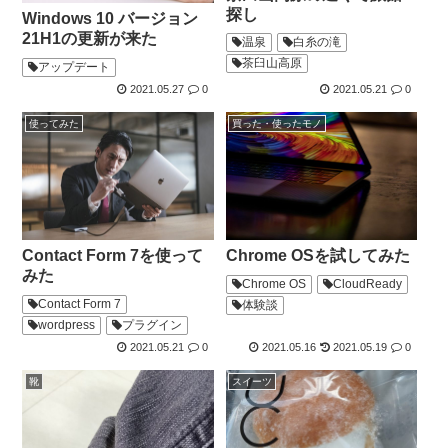
探し
Windows 10 バージョン
21H1の更新が来た
温泉
白糸の滝
茶臼山高原
アップデート
2021.05.27
0
2021.05.21
0
使ってみた
買った・使ったモノ
Chrome OSを試してみた
Contact Form 7を使って
みた
Chrome OS
CloudReady
Contact Form 7
体験談
wordpress
プラグイン
2021.05.21
0
2021.05.16
2021.05.19
0
靴
スイーツ