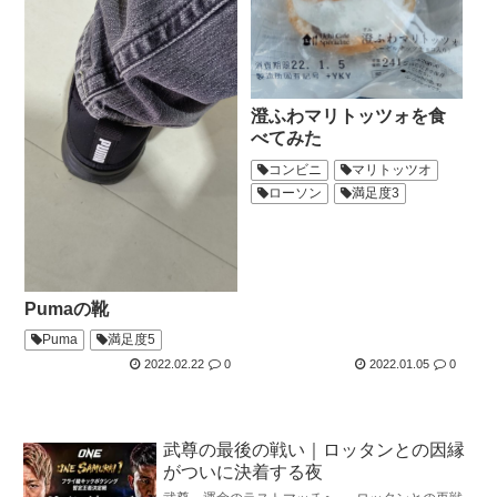
澄ふわマリトッツォを食
べてみた
コンビニ
マリトッツオ
ローソン
満足度3
Pumaの靴
Puma
満足度5
2022.02.22
0
2022.01.05
0
武尊の最後の戦い｜ロッタンとの因縁
がついに決着する夜