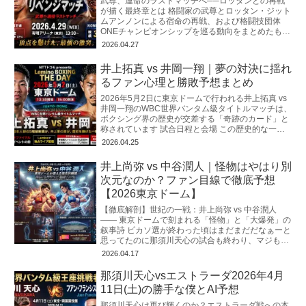
武尊、運命のラストマッチへ──ロッタンとの再戦
が描く最終章とは 格闘家の武尊とロッタン・ジット
ムアンノンによる宿命の再戦、および格闘技団体
ONEチャンピオンシップを巡る動向をまとめたもの
です。 両者は2025年3月の初対
2026.04.27
井上拓真 vs 井岡一翔｜夢の対決に揺れ
るファン心理と勝敗予想まとめ
2026年5月2日に東京ドームで行われる井上拓真 vs
井岡一翔のWBC世界バンタム級タイトルマッチは、
ボクシング界の歴史が交差する「奇跡のカード」と
称されています 試合日程と会場 この歴史的な一戦
は、2026年5月2日
2026.04.25
井上尚弥 vs 中谷潤人｜怪物はやはり別
次元なのか？ファン目線で徹底予想
【2026東京ドーム】
【徹底解剖】世紀の一戦：井上尚弥 vs 中谷潤人
―― 東京ドームで刻まれる「怪物」と「大爆発」の
叙事詩 ピカソ選が終わった頃はまだまだだなぁーと
思ってたのに那須川天心の試合も終わり、マジもう
すぐゴングだと思うと心臓がバ
2026.04.17
那須川天心vsエストラーダ2026年4月
11日(土)の勝手な僕とAI予想
那須川天心は再び輝くのか？エストラーダ戦への本