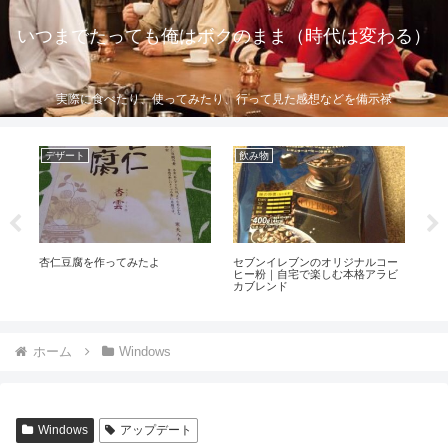
いつまでたっても俺はボクのまま（時代は変わる）
実際に食べたり、使ってみたり、行って見た感想などを備示禄
デザート
飲み物
食
慣
杏仁豆腐を作ってみたよ
セブンイレブンのオリジナルコー
初
と
ヒー粉｜自宅で楽しむ本格アラビ
っ
カブレンド
解
ホーム
Windows
Windows
アップデート