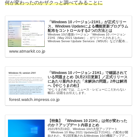
何が変わったのかザクっと調べてみることに
「Windows 10 バージョン21H1」が正式リリー
ス、Windows Updateによる機能更新プログラム
配布をコントロールする2つの方法とは
Windows 10の最新バージョン「Windows 10 バージョン
21H1（May 2021 Update）」がリリースされました。
Windows Server Update Services（WSUS）などの配布管
理ツールを導入してい...
www.atmarkit.co.jp
「Windows 10 バージョン 21H1」で確認されて
いる問題まとめ【6月23日更新】／正式リリース
にあたり案内された「未解決の問題」2件は解消
へ【やじうまの杜】
“やじうまの杜”では、ニュース・レビューにこだわらない
幅広い話題をお伝えします。
forest.watch.impress.co.jp
【特集】 「Windows 10 21H1」は何が変わった
のか？アップデート内容まとめ
2021年5月19日、Windows 10の大型アップデート
「Windows 10 May 2021 Update(以下21H1)」の配布が開
始された。年2回実施されるWindows 10の機能アップデー