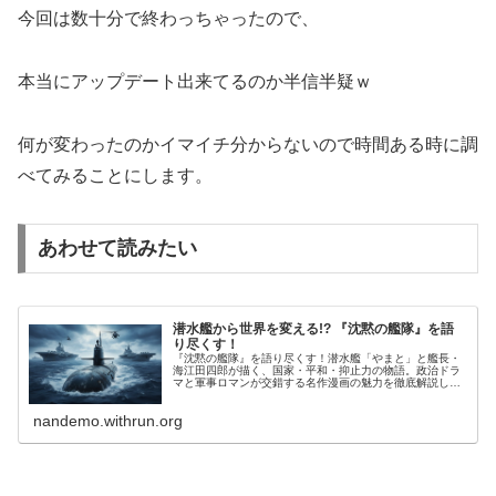
今回は数十分で終わっちゃったので、
本当にアップデート出来てるのか半信半疑ｗ
何が変わったのかイマイチ分からないので時間ある時に調
べてみることにします。
あわせて読みたい
潜水艦から世界を変える!? 『沈黙の艦隊』を語
り尽くす！
『沈黙の艦隊』を語り尽くす！潜水艦「やまと」と艦長・
海江田四郎が描く、国家・平和・抑止力の物語。政治ドラ
マと軍事ロマンが交錯する名作漫画の魅力を徹底解説しま
す。
nandemo.withrun.org