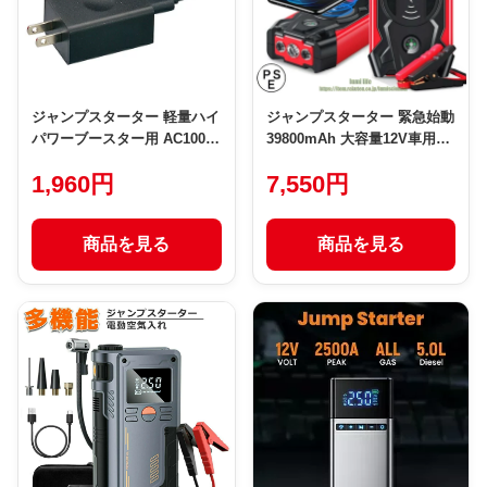
ジャンプスターター 軽量ハイ
ジャンプスターター 緊急始動
パワーブースター用 AC100V
39800mAh 大容量12V車用品
充電アダプター PBE99A用
充電器 LEDフラッシュライ
1,960円
7,550円
バッテリージャンプスタータ
ー車のバッテリー 大容量12V
ジャンプスターター エンジン
商品を見る
商品を見る
スターター車のバッテリー 急
速充電 安全保護機能 充電器
ライトSOS付