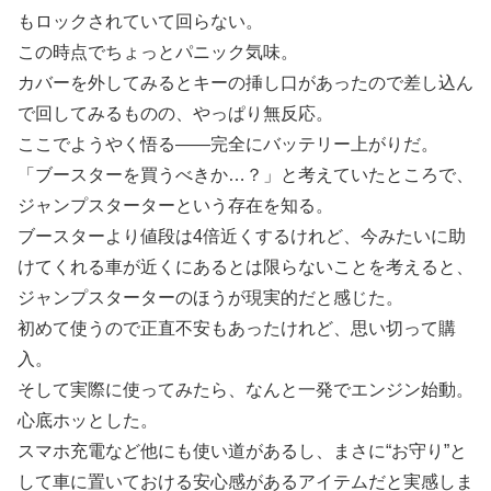
もロックされていて回らない。
この時点でちょっとパニック気味。
カバーを外してみるとキーの挿し口があったので差し込ん
で回してみるものの、やっぱり無反応。
ここでようやく悟る――完全にバッテリー上がりだ。
「ブースターを買うべきか…？」と考えていたところで、
ジャンプスターターという存在を知る。
ブースターより値段は4倍近くするけれど、今みたいに助
けてくれる車が近くにあるとは限らないことを考えると、
ジャンプスターターのほうが現実的だと感じた。
初めて使うので正直不安もあったけれど、思い切って購
入。
そして実際に使ってみたら、なんと一発でエンジン始動。
心底ホッとした。
スマホ充電など他にも使い道があるし、まさに“お守り”と
して車に置いておける安心感があるアイテムだと実感しま