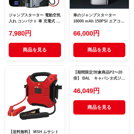
ジャンプスターター 電動空気
車のジャンプスターター
入れ コンパクト 車 充電式 車
18000 mAh 150PSI エアコン
用エンジンスターター 車緊急
プレッサージャンプボックス
7,980円
66,000円
始動 コードレス 電動エアポ
パワーバンク付き Car Jump
ンプ 最大圧力150PSI
Starter 18000 mAh with
12000mAh大容量 1000Aピー
150PSI Air Compressor
商品を見る
商品を見る
ク電流 自動車/自転車/ボール/
Jump Box Power Bank 【並
浮き輪/バイク対応
行輸入品】
【期間限定!対象商品P2〜20
倍】 BAL キャパシタ式ジャ
ンプスターター 1台 (2711)
46,049円
商品を見る
【送料無料】 MSH ムサシト