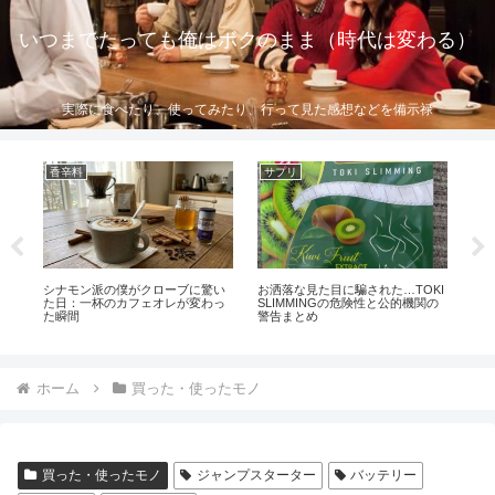
いつまでたっても俺はボクのまま（時代は変わる）
実際に食べたり、使ってみたり、行って見た感想などを備示禄
香辛料
サプリ
使
ー
シナモン派の僕がクローブに驚い
お洒落な見た目に騙された…TOKI
Co
ビ
た日：一杯のカフェオレが変わっ
SLIMMINGの危険性と公的機関の
た瞬間
警告まとめ
ホーム
買った・使ったモノ
買った・使ったモノ
ジャンプスターター
バッテリー