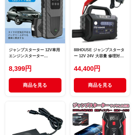
ジャンプスターター 12V車用
88HOUSE ジャンプスタータ
エンジンスターター
ー 12V 24V 大容量 修理対応
8000mAh 非常用電源 エンジ
可 43400mAh メーカー2年 プ
8,399円
44,400円
ンスターター ブースター 車
ロ仕様 船 船舶 重機 58W 2.5
載 ポータブル LED
時間充電 急速充電 ハイパワ
ー ピークパワー 2500A 急速
商品を見る
商品を見る
充電対応 高耐久型 軽量 マル
チ