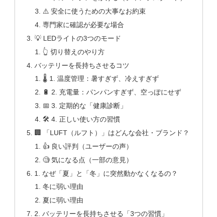
⚠️ 安全に使うための大事なお約束
専門家に確認が必要な場合
💡 LEDライトの3つのモード
👆 切り替えのやり方
バッテリーを長持ちさせるコツ
🌡️ 1. 温度管理：暑すぎず、冷えすぎず
🔋 2. 充電量：パンパンすぎず、空っぽにせず
📅 3. 定期的な「健康診断」
🛠️ 4. 正しい使い方の習慣
🏢 「LUFT（ルフト）」はどんな会社・ブランド？
👍 良い評判（ユーザーの声）
🧐 気になる点（一部の意見）
1. なぜ「夏」と「冬」に突然動かなくなるの？
冬に弱い理由
夏に弱い理由
2. バッテリーを長持ちさせる「3つの習慣」