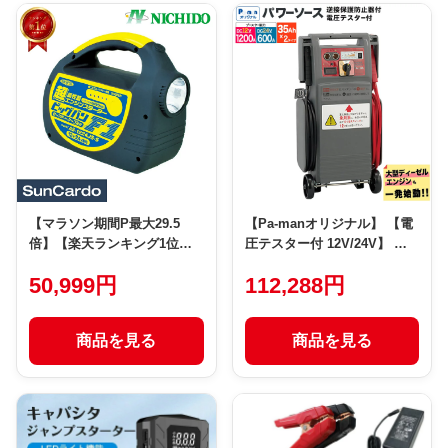
【マラソン期間P最大29.5
【Pa-manオリジナル】 【電
倍】【楽天ランキング1位】
圧テスター付 12V/24V】 パ
ジャンプスターター バッテリ
ワーソース P1224T ジャンプ
50,999円
112,288円
ー エンジンスターター
スターター 逆接保護防止器
NICHIDO(日動工業) ビッグバ
大型トラック バス ディーゼ
ンF1 AS-1224JS-S
ル車 バッテリー上がり
商品を見る
商品を見る