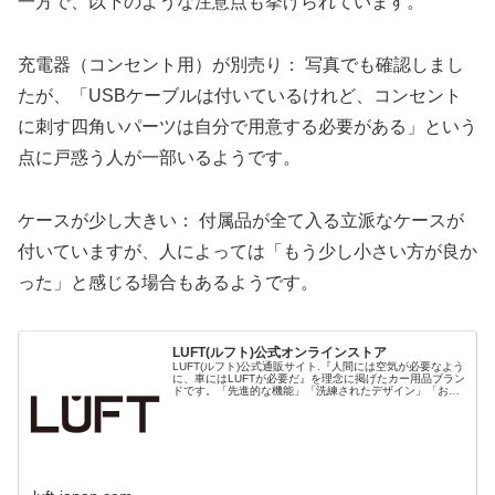
一方で、以下のような注意点も挙げられています。
充電器（コンセント用）が別売り： 写真でも確認しまし
たが、「USBケーブルは付いているけれど、コンセント
に刺す四角いパーツは自分で用意する必要がある」という
点に戸惑う人が一部いるようです。
ケースが少し大きい： 付属品が全て入る立派なケースが
付いていますが、人によっては「もう少し小さい方が良か
った」と感じる場合もあるようです。
LUFT(ルフト)公式オンラインストア
LUFT(ルフト)公式通販サイト.『人間には空気が必要なよう
に、車にはLUFTが必要だ』を理念に掲げたカー用品ブラン
ドです。「先進的な機能」「洗練されたデザイン」「おと
なの遊び心」3つのテーマを軸にあなたの快適なカーライ
フをお届けします。