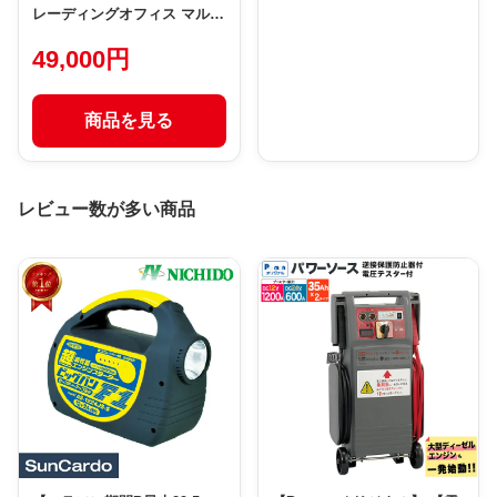
レーディングオフィス マルチ
ジャンプスターターPRO24
49,000円
FCJ35000M DC12V DC24V
乗用車 トラック 農機 重機 エ
ンジン始動 スマートフォン
商品を見る
携帯 タブレット 予備電源に
LEDライト3W
レビュー数が多い商品