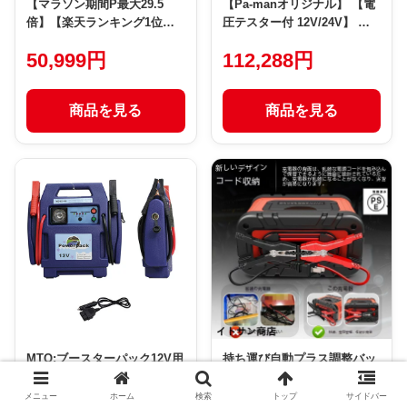
【マラソン期間P最大29.5
【Pa-manオリジナル】 【電
倍】【楽天ランキング1位】
圧テスター付 12V/24V】 パ
ジャンプスターター バッテリ
ワーソース P1224T ジャンプ
50,999円
112,288円
ー エンジンスターター
スターター 逆接保護防止器
NICHIDO(日動工業) ビッグバ
大型トラック バス ディーゼ
ンF1 AS-1224JS-S
ル車 バッテリー上がり
商品を見る
商品を見る
MTO:ブースターパック12V用
持ち運び自動プラス調整バッ
ES5700 12V用ジャンプスタ
テリー12V-24Vジャンプスタ
ーター エンジンスターター
ーターポータブル バイク/乗
メニュー
ホーム
検索
トップ
サイドバー