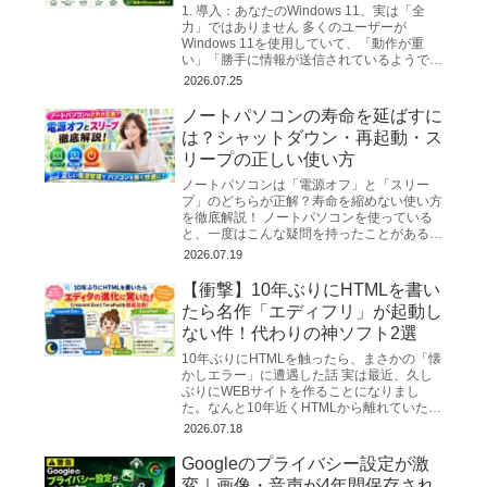
1. 導入：あなたのWindows 11、実は「全
力」ではありません 多くのユーザーが
Windows 11を使用していて、「動作が重
い」「勝手に情報が送信されているようで不
安だ」と感じるのは、決して気のせいではあ
2026.07.25
りません...
ノートパソコンの寿命を延ばすに
は？シャットダウン・再起動・ス
リープの正しい使い方
ノートパソコンは「電源オフ」と「スリー
プ」のどちらが正解？寿命を縮めない使い方
を徹底解説！ ノートパソコンを使っている
と、一度はこんな疑問を持ったことがあるの
ではないでしょうか。 「毎日シャットダウ
2026.07.19
ンした方...
【衝撃】10年ぶりにHTMLを書い
たら名作「エディフリ」が起動し
ない件！代わりの神ソフト2選
10年ぶりにHTMLを触ったら、まさかの「懐
かしエラー」に遭遇した話 実は最近、久し
ぶりにWEBサイトを作ることになりまし
た。なんと10年近くHTMLから離れていたの
で、勘を取り戻すのに必死…。とりあえず慣
2026.07.18
れ親しんだ「メ...
Googleのプライバシー設定が激
変｜画像・音声が4年間保存され