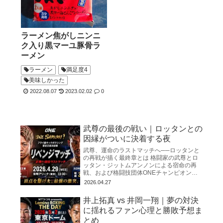
ラーメン焦がしニンニ
ク入り黒マーユ豚骨ラ
ーメン
ラーメン
満足度4
美味しかった
2022.08.07
2023.02.02
0
武尊の最後の戦い｜ロッタンとの
因縁がついに決着する夜
武尊、運命のラストマッチへ──ロッタンと
の再戦が描く最終章とは 格闘家の武尊とロ
ッタン・ジットムアンノンによる宿命の再
戦、および格闘技団体ONEチャンピオンシ
ップを巡る動向をまとめたものです。 両者
2026.04.27
は2025年3月の初対
井上拓真 vs 井岡一翔｜夢の対決
に揺れるファン心理と勝敗予想ま
とめ