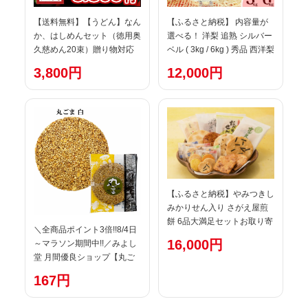
【送料無料】【うどん】なん
【ふるさと納税】 内容量が
か、はしめんセット（徳用奥
選べる！ 洋梨 追熟 シルバー
久慈めん20束）贈り物対応
ベル ( 3kg / 6kg ) 秀品 西洋梨
いたします（※沖縄は別途
【2026年12月頃から2027年
3,800円
12,000円
650円掛かります）【楽ギフ
1月頃発送予定】 L-4L サイ
_包装】【楽ギフ_のし】
ズおまかせ 先行予約 2026年
【楽ギフ_のし宛書】【楽ギ
産 令和8年産 果物 果実 フル
フ_メッセ入力】
ーツ 洋ナシ 洋なし デザート
お取り寄せ 山形県産 東北 山
形県 寒河江市
【ふるさと納税】やみつきし
みかりせん入り さがえ屋煎
餅 6品大満足セットお取り寄
＼全商品ポイント3倍!!8/4日
せ 詰め合わせ 小分け 便利 土
16,000円
～マラソン期間中!!／みよし
産 まとめ買い おやつ 菓子 米
堂 月間優良ショップ【丸ご
菓 家庭用 自宅用 休憩 仕事中
ま（白） 1枚】
お茶うけ ティータイム ぼん
167円
ち せんべい 東北 山形 山形県
寒河江市