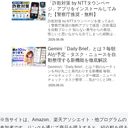
「詐欺対策 by NTTタウンペー
ジ」アプリをインストールしてみ
た【警察庁推奨・無料】
詐欺対策 by NTTタウンページを使ってみた
｜警察庁推奨の無料アプリで迷惑・詐欺電話
を自動ブロック 知らない番号からの着信、
怪しいと思いながらも出てしまった経験はな
いでしょうか？2026年3月、警察庁が公式に
2026.06.06
推奨する無...
Gemini「Daily Brief」とは？毎朝
AIが予定・タスク・ニュースを自
動整理する新機能を徹底解説
Geminiの「Daily Brief」とは？朝のルーティ
ンをAIが丸ごと肩代わりする新機能 毎朝、
メールチェック・カレンダー確認・ニュース
チェック・タスク整理……気がつくと1時間
が消えていた、という経験はないだろう
2026.06.01
か。...
※当サイトは、Amazon、楽天アソシエイト・他プログラムの
参加者です。リンクを通じて商品を購入すると、紹介料を得る