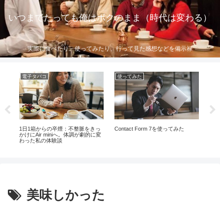
いつまでたっても俺はボクのまま（時代は変わる）
実際に食べたり、使ってみたり、行って見た感想などを備示禄
電子タバコ
使ってみた
飲
1日1箱からの卒煙：不整脈をきっ
Contact Form 7を使ってみた
セ
かけにAir miniへ。体調が劇的に変
ヒ
わった私の体験談
カ
美味しかった