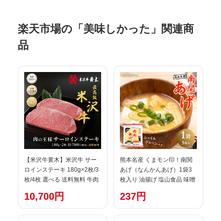
楽天市場の「美味しかった」関連商
品
【米沢牛黄木】米沢牛 サー
熊本名産 くまモン印！南関
ロインステーキ 180g×2枚/3
あげ（なんかんあげ）1袋3
枚/4枚 選べる 送料無料 牛肉
枚入り 油揚げ 塩山食品 味噌
黒毛和牛 ステーキ お中元 お
汁 煮物＜九州産・熊本＞
10,700円
237円
歳暮 肉 ギフト 国産 父の日
誕生日 御贈答 プレゼント 内
祝い 日本三大和牛（米沢牛