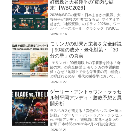
好機逸と大谷翔平の“皮肉な結
末”【WBC2026】
2026年WBCの衝撃：日本まさかの敗戦。大
谷翔平が“最後の打者”になる日 マイアミで
起きた「地殻変動」のドラマ 2026年、ワー
ルド・ベースボール・クラシック（WBC）
の舞台となったマイアミのローンデポ・
2026.03.16
モリンガの効果と栄養を完全解説
｜90種の成分・老化対策・「30
分の壁」の真実
モリンガ：90種類以上の栄養素を誇る「奇
跡の木」の完全解説 1. モリンガの本質的価
値：なぜ「地球上で最も栄養価の高い植物」
と呼ばれるのか 現代の栄養学において、私
たちは「飽食の中の栄養失調」
2026.02.27
ゲーリー・アントゥワン・ラッセ
ル対平岡アンディ：勝敗予想と展
開分析
ラスベガスが震える「異色のサウスポー頂上
決戦」：ゲーリー・アントゥアン・ラッセル
vs. 平岡アンディ、観戦前に知るべき5つの
衝撃 日本時間の2026年2月22日試合決定 ゲ
ーリー・アントゥアン・ラッセルVS平岡ア
2026.02.21
ンディ