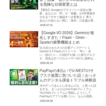
る危険な仕様変更とは
【警告】Googleのプライバシー設定が激
変。あなたの「声」や「画像」が4年間保存
される？今すぐ確認すべき変更点 1. 導入：
あなたの知らない間に「保存」の定義が変わ
った ITジャーナリスト、そしてプライバシ
2026.07.01
ーコンサルタ...
【Google I/O 2026】Geminiが進
化しすぎた！Flash・Omni・
Sparkの衝撃機能まとめ
🚀 注目された3つの主要アップデート 1.
Gemini 3.5 Flash のリリース 「早い・安
い・頭がいい」の3拍子が揃った新モデルで
す。現在はすべてのユーザー向けに無料公開
されています。 超高速な...
2026.06.19
PayPayの未払いでU-NEXTのサ
ブスク放置に気づいた話｜おっさ
んのデジタル課金トラブル体験談
冷や汗ってほんとに出るんだな、と思った話
をする。 きっかけはYouTubeプレミアム
YouTubeプレミアムに登録しようとして
PayPayのアプリを開いたら、なんか残高が
妙に少ない。「あれ？使った覚えないけど
2026.06.08
な…」と明...