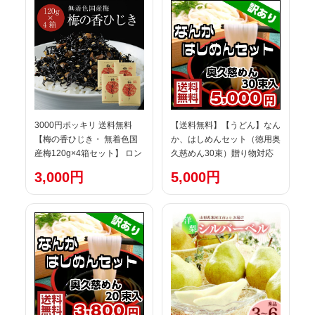
松阪牛 神戸牛）である最高
級の米沢牛 BBQ バーベキュ
ー ギフト
3000円ポッキリ 送料無料
【送料無料】【うどん】なん
【梅の香ひじき・ 無着色国
か、はしめんセット（徳用奥
産梅120g×4箱セット】 ロン
久慈めん30束）贈り物対応
グセラーですが今でも「人か
いたします（※沖縄は別途
3,000円
5,000円
らもらったら美味しかったの
650円掛かります）【楽ギフ
で、自分も友人に贈りたい」
_包装】【楽ギフ_のし】
というお客様が後を絶ちませ
【楽ギフ_のし宛書】【楽ギ
ん。藻活・腸活でも注目のひ
フ_メッセ入力】【送料込
じきです。
み】