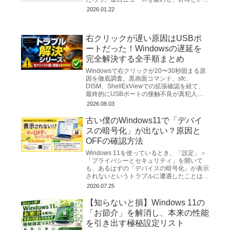
スポーツの枠を超えて世界中を熱狂させるス
2026.01.22
ーパスター。私たちは
右クリックが遅い原因はUSBポ
ートだった！Windowsの遅延を
完全解決する全手順まとめ
Windowsで右クリックが20〜30秒固まる原
因を徹底調査。黒画面コマンド、sfc、
DISM、ShellExViewでの拡張確認を経て、
最終的にUSBポートの接触不良が真犯人と
判明。完全解決までの全手順を詳しく解説。
2026.08.03
古い僕のWindows11で「デバイ
スの暗号化」が出ない？原因と
OFFの確認方法
Windows 11を使っているとき、「設定」＞
「プライバシーとセキュリティ」を開いて
も、あるはずの「デバイスの暗号化」が表示
されないというトラブルに遭遇したことはあ
りませんか？ 「暗号化を解除（OFF）した
2026.07.25
いのに、メニ...
【知らないと損】Windows 11の
「お節介」を解消し、本来の性能
を引き出す極秘設定リスト