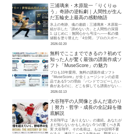
三浦璃来・木原龍一「りくりゅ
う」奇跡の逆転劇｜人間性が生ん
だ五輪史上最高の感動物語
氷上の奇跡、魂の連鎖：三浦璃来・木原龍一
組が示した「諦めない力」と人間性の深淵
1. はじめに：無関心から号泣へ――私の価
値観を塗り替えた「4分間」 プロのスポー
ツ・ノンフィクション作家として、私はこれ
2026.02.20
まで幾多の「奇跡」
無料でここまでできるの？初めて
知った人が驚く最強の譜面作成ソ
フト「MuseScore」の魅力
プロも10年愛用。無料の譜面作成ソフト
『MuseScore』が全ミュージシャンの必需
品である5つの理由 「バンドでコピーしたい
曲があるのに、どこを探しても譜面がない」
「ネットで見つけたコード譜が簡素すぎて、
2026.02.13
リズムや構成が
大谷翔平の人間像と歩んだ道のり
｜努力・哲学・成長の全記録を徹
底解説
大谷翔平は「ありえない」の連続。あなたが
まだ知らないかもしれない5つの驚くべき真
実 大谷翔平。その名前は、もはや説明不要
だろう。連日ニュースを賑わせ、野球という