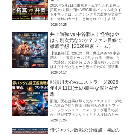
2026年5月2日に東京ドームで行われる井上
拓真 vs 井岡一翔のWBC世界バンタム級タイ
トルマッチは、ボクシング界の歴史が交差す
る「奇跡のカード」と称されています 試合
日程と会場 この歴史的な一戦は、2026年5
2026.04.25
月2日
井上尚弥 vs 中谷潤人｜怪物はや
はり別次元なのか？ファン目線で
徹底予想【2026東京ドーム】
【徹底解剖】世紀の一戦：井上尚弥 vs 中谷
潤人 ―― 東京ドームで刻まれる「怪物」と
「大爆発」の叙事詩 ピカソ選が終わった頃
はまだまだだなぁーと思ってたのに那須川天
心の試合も終わり、マジもうすぐゴングだと
2026.04.17
思うと心臓がバ
那須川天心vsエストラーダ2026
年4月11日(土)の勝手な僕とAI予
想
那須川天心は再び輝くのか？エストラーダ戦
への本命予想と理由 那須川天心選手とファ
ン・フランシスコ・エストラーダ選手の試
合、格闘技ファンならずとも大注目のカード
ですね！ 絶対に勝って欲しい。。。 WBC世
2026.03.24
界バンタム級の「次
侍ジャパン敗戦の分岐点：4回の