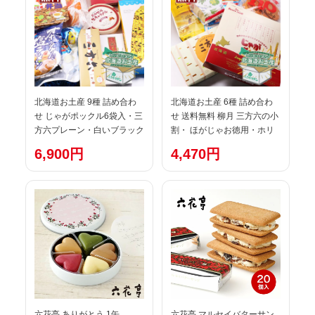
定番
名 定番
北海道お土産 9種 詰め合わ
北海道お土産 6種 詰め合わ
せ じゃがポックル6袋入・三
せ 送料無料 柳月 三方六の小
方六プレーン・白いブラック
割・ ほがじゃお徳用・ホリ
サンダー(袋)・六花亭バター
とうきびチョコ(袋)・六花亭
6,900円
4,470円
サンド5個入・Oh! 焼きとう
ストロベリーチョコ(袋)・白
きび(小)・ホリ 夕張メロンピ
いブラックサンダー(袋)・じ
ュアゼリー（3入）・オホー
ゃがポックル6袋入 うれしい
ツク塩ラーメン・やきそば弁
セット ギフト 個包装 人気 父
当・花畑 生キャラメル 母の
の日 母の日 贈り物 2026
日 父の日
六花亭 ありがとう 1缶
六花亭 マルセイバターサン