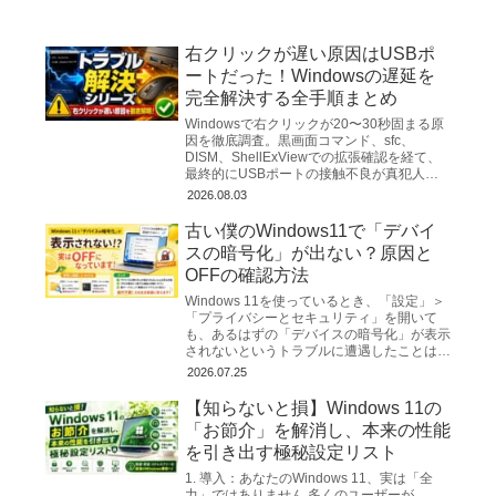
ーパスター。私たちは
右クリックが遅い原因はUSBポ
ートだった！Windowsの遅延を
完全解決する全手順まとめ
Windowsで右クリックが20〜30秒固まる原
因を徹底調査。黒画面コマンド、sfc、
DISM、ShellExViewでの拡張確認を経て、
最終的にUSBポートの接触不良が真犯人と
判明。完全解決までの全手順を詳しく解説。
2026.08.03
古い僕のWindows11で「デバイ
スの暗号化」が出ない？原因と
OFFの確認方法
Windows 11を使っているとき、「設定」＞
「プライバシーとセキュリティ」を開いて
も、あるはずの「デバイスの暗号化」が表示
されないというトラブルに遭遇したことはあ
りませんか？ 「暗号化を解除（OFF）した
2026.07.25
いのに、メニ...
【知らないと損】Windows 11の
「お節介」を解消し、本来の性能
を引き出す極秘設定リスト
1. 導入：あなたのWindows 11、実は「全
力」ではありません 多くのユーザーが