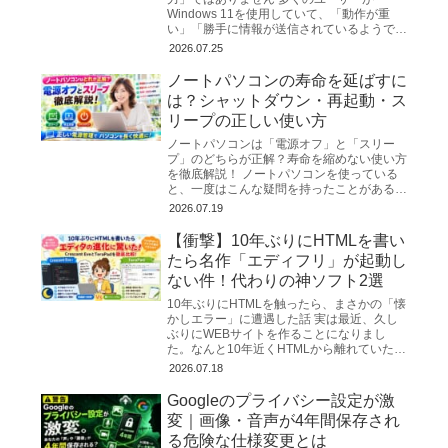
Windows 11を使用していて、「動作が重
い」「勝手に情報が送信されているようで不
安だ」と感じるのは、決して気のせいではあ
2026.07.25
りません...
ノートパソコンの寿命を延ばすに
は？シャットダウン・再起動・ス
リープの正しい使い方
ノートパソコンは「電源オフ」と「スリー
プ」のどちらが正解？寿命を縮めない使い方
を徹底解説！ ノートパソコンを使っている
と、一度はこんな疑問を持ったことがあるの
ではないでしょうか。 「毎日シャットダウ
2026.07.19
ンした方...
【衝撃】10年ぶりにHTMLを書い
たら名作「エディフリ」が起動し
ない件！代わりの神ソフト2選
10年ぶりにHTMLを触ったら、まさかの「懐
かしエラー」に遭遇した話 実は最近、久し
ぶりにWEBサイトを作ることになりまし
た。なんと10年近くHTMLから離れていたの
で、勘を取り戻すのに必死…。とりあえず慣
2026.07.18
れ親しんだ「メ...
Googleのプライバシー設定が激
変｜画像・音声が4年間保存され
る危険な仕様変更とは