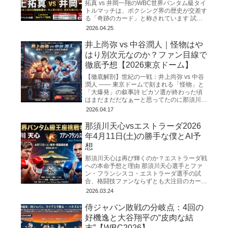
拓真 vs 井岡一翔のWBC世界バンタム級タイ
トルマッチは、ボクシング界の歴史が交差す
る「奇跡のカード」と称されています 試合
日程と会場 この歴史的な一戦は、2026年5
2026.04.25
月2日
井上尚弥 vs 中谷潤人｜怪物はや
はり別次元なのか？ファン目線で
徹底予想【2026東京ドーム】
【徹底解剖】世紀の一戦：井上尚弥 vs 中谷
潤人 ―― 東京ドームで刻まれる「怪物」と
「大爆発」の叙事詩 ピカソ選が終わった頃
はまだまだだなぁーと思ってたのに那須川天
心の試合も終わり、マジもうすぐゴングだと
2026.04.17
思うと心臓がバ
那須川天心vsエストラーダ2026
年4月11日(土)の勝手な僕とAI予
想
那須川天心は再び輝くのか？エストラーダ戦
への本命予想と理由 那須川天心選手とファ
ン・フランシスコ・エストラーダ選手の試
合、格闘技ファンならずとも大注目のカード
ですね！ 絶対に勝って欲しい。。。 WBC世
2026.03.24
界バンタム級の「次
侍ジャパン敗戦の分岐点：4回の
好機逸と大谷翔平の“皮肉な結
末”【WBC2026】