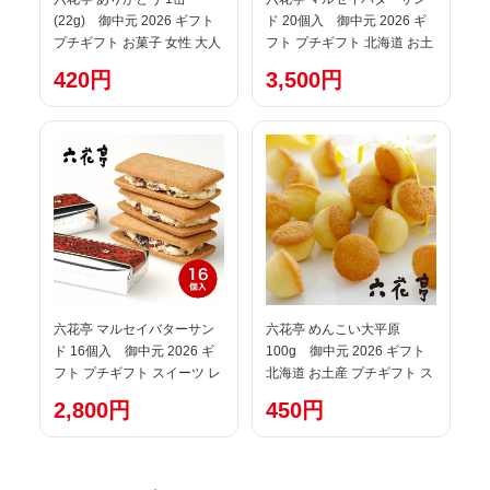
(22g) 御中元 2026 ギフト
ド 20個入 御中元 2026 ギ
プチギフト お菓子 女性 大人
フト プチギフト 北海道 お土
500円 かわいい 感謝の気持
産 スイーツ レーズンサンド
420円
3,500円
ち 退職 卒業 卒園 送別会 挨
お茶請け サンドクッキー 帯
拶 転勤 お礼 お返し 帯広 誕
広 お菓子 洋菓子 誕生日 内祝
生日 お祝い 大量 イベント 有
い 個包装 退職 お祝い 転勤
名 ばらまき
お礼 お返し 御供 感謝 有名
定番
六花亭 マルセイバターサン
六花亭 めんこい大平原
ド 16個入 御中元 2026 ギ
100g 御中元 2026 ギフト
フト プチギフト スイーツ レ
北海道 お土産 プチギフト ス
ーズンサンド お茶請け サン
イーツ お菓子 ちょっとした
2,800円
450円
ドクッキー 帯広 お菓子 洋菓
お礼 焼き菓子 退職 500円以
子 誕生日 内祝い 個包装 ばら
下 帯広 銘菓 転勤 お礼 お返
まき 退職 お祝い 転勤 お礼
し デパ 地下
お返し 御供 感謝 有名 定番