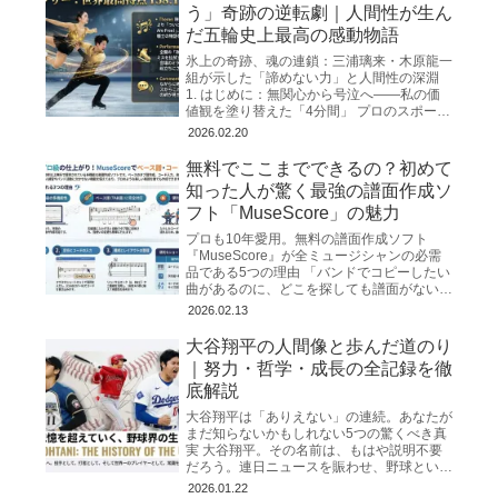
う」奇跡の逆転劇｜人間性が生ん
だ五輪史上最高の感動物語
氷上の奇跡、魂の連鎖：三浦璃来・木原龍一
組が示した「諦めない力」と人間性の深淵
1. はじめに：無関心から号泣へ――私の価
値観を塗り替えた「4分間」 プロのスポー
ツ・ノンフィクション作家として、私はこれ
2026.02.20
まで幾多の「奇跡」
無料でここまでできるの？初めて
知った人が驚く最強の譜面作成ソ
フト「MuseScore」の魅力
プロも10年愛用。無料の譜面作成ソフト
『MuseScore』が全ミュージシャンの必需
品である5つの理由 「バンドでコピーしたい
曲があるのに、どこを探しても譜面がない」
「ネットで見つけたコード譜が簡素すぎて、
2026.02.13
リズムや構成が
大谷翔平の人間像と歩んだ道のり
｜努力・哲学・成長の全記録を徹
底解説
大谷翔平は「ありえない」の連続。あなたが
まだ知らないかもしれない5つの驚くべき真
実 大谷翔平。その名前は、もはや説明不要
だろう。連日ニュースを賑わせ、野球という
スポーツの枠を超えて世界中を熱狂させるス
2026.01.22