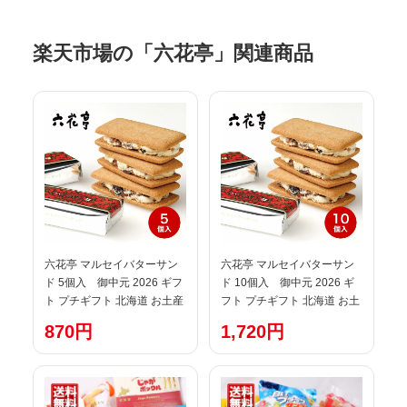
楽天市場の「六花亭」関連商品
六花亭 マルセイバターサン
六花亭 マルセイバターサン
ド 5個入 御中元 2026 ギフ
ド 10個入 御中元 2026 ギ
ト プチギフト 北海道 お土産
フト プチギフト 北海道 お土
スイーツ レーズンサンド お
産 スイーツ レーズンサンド
870円
1,720円
茶請け サンドクッキー 帯広
お茶請け サンドクッキー 帯
土産 お菓子 洋菓子 誕生日 内
広 土産 お菓子 洋菓子 誕生日
祝い 個包装 退職 お祝い 転勤
内祝い 個包装 退職 お祝い 転
お礼 お返し 御供 感謝 有名
勤 お礼 お返し 御供 感謝 有