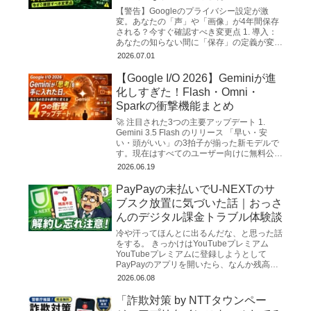
【警告】Googleのプライバシー設定が激
変。あなたの「声」や「画像」が4年間保存
される？今すぐ確認すべき変更点 1. 導入：
あなたの知らない間に「保存」の定義が変わ
った ITジャーナリスト、そしてプライバシ
2026.07.01
ーコンサルタ...
【Google I/O 2026】Geminiが進
化しすぎた！Flash・Omni・
Sparkの衝撃機能まとめ
🚀 注目された3つの主要アップデート 1.
Gemini 3.5 Flash のリリース 「早い・安
い・頭がいい」の3拍子が揃った新モデルで
す。現在はすべてのユーザー向けに無料公開
されています。 超高速な...
2026.06.19
PayPayの未払いでU-NEXTのサ
ブスク放置に気づいた話｜おっさ
んのデジタル課金トラブル体験談
冷や汗ってほんとに出るんだな、と思った話
をする。 きっかけはYouTubeプレミアム
YouTubeプレミアムに登録しようとして
PayPayのアプリを開いたら、なんか残高が
妙に少ない。「あれ？使った覚えないけど
2026.06.08
な…」と明...
「詐欺対策 by NTTタウンペー