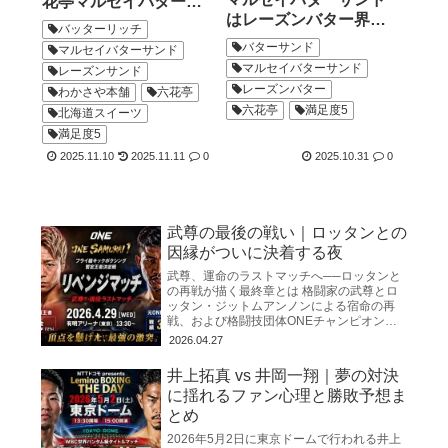
花亭マルセイバターサ
はレーズンバター界の
ンドに匹敵する北海道
バッターリッチ
王様
スイーツの実力
バターサンド
マルセイバターサンド
マルセイバターサンド
レーズンサンド
レーズンバター
わかさや本舗
六花亭
六花亭
満足度5
北海道スイーツ
満足度5
2025.11.10
2025.11.11
0
2025.10.31
0
武尊の最後の戦い｜ロッタンとの
因縁がついに決着する夜
武尊、運命のラストマッチへ──ロッタンと
の再戦が描く最終章とは 格闘家の武尊とロ
ッタン・ジットムアンノンによる宿命の再
戦、および格闘技団体ONEチャンピオンシ
ップを巡る動向をまとめたものです。 両者
2026.04.27
は2025年3月の初対
井上拓真 vs 井岡一翔｜夢の対決
に揺れるファン心理と勝敗予想ま
とめ
2026年5月2日に東京ドームで行われる井上