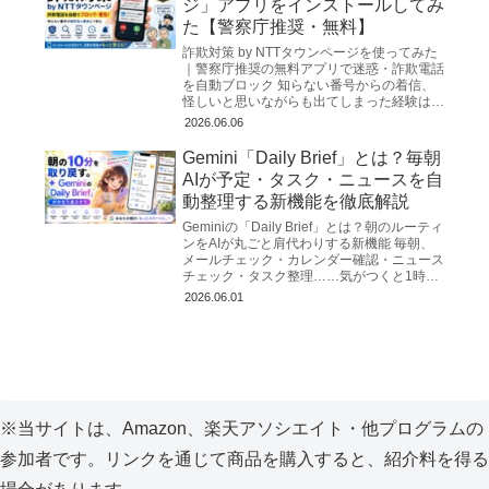
ジ」アプリをインストールしてみ
た【警察庁推奨・無料】
詐欺対策 by NTTタウンページを使ってみた
｜警察庁推奨の無料アプリで迷惑・詐欺電話
を自動ブロック 知らない番号からの着信、
怪しいと思いながらも出てしまった経験はな
いでしょうか？2026年3月、警察庁が公式に
2026.06.06
推奨する無...
Gemini「Daily Brief」とは？毎朝
AIが予定・タスク・ニュースを自
動整理する新機能を徹底解説
Geminiの「Daily Brief」とは？朝のルーティ
ンをAIが丸ごと肩代わりする新機能 毎朝、
メールチェック・カレンダー確認・ニュース
チェック・タスク整理……気がつくと1時間
が消えていた、という経験はないだろう
2026.06.01
か。...
※当サイトは、Amazon、楽天アソシエイト・他プログラムの
参加者です。リンクを通じて商品を購入すると、紹介料を得る