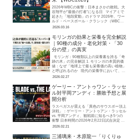
2026年WBCの衝撃：日本まさかの敗戦。大
谷翔平が“最後の打者”になる日 マイアミで
起きた「地殻変動」のドラマ 2026年、ワー
ルド・ベースボール・クラシック（WBC）
の舞台となったマイアミのローンデポ・
2026.03.16
モリンガの効果と栄養を完全解説
｜90種の成分・老化対策・「30
分の壁」の真実
モリンガ：90種類以上の栄養素を誇る「奇
跡の木」の完全解説 1. モリンガの本質的価
値：なぜ「地球上で最も栄養価の高い植物」
と呼ばれるのか 現代の栄養学において、私
たちは「飽食の中の栄養失調」
2026.02.27
ゲーリー・アントゥワン・ラッセ
ル対平岡アンディ：勝敗予想と展
開分析
ラスベガスが震える「異色のサウスポー頂上
決戦」：ゲーリー・アントゥアン・ラッセル
vs. 平岡アンディ、観戦前に知るべき5つの
衝撃 日本時間の2026年2月22日試合決定 ゲ
ーリー・アントゥアン・ラッセルVS平岡ア
2026.02.21
ンディ
三浦璃来・木原龍一「りくりゅ