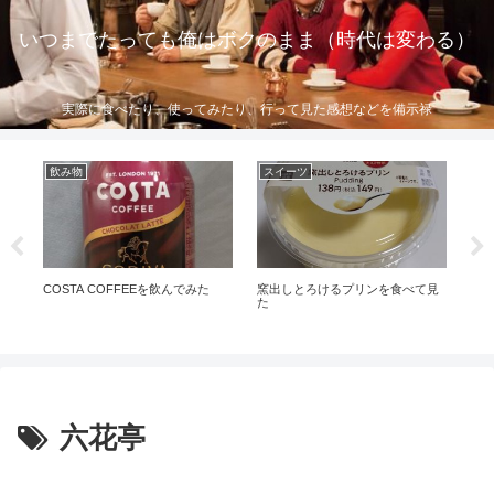
いつまでたっても俺はボクのまま（時代は変わる）
実際に食べたり、使ってみたり、行って見た感想などを備示禄
飲み物
スイーツ
香
ー
COSTA COFFEEを飲んでみた
窯出しとろけるプリンを食べて見
シ
ビ
た
た
た
六花亭