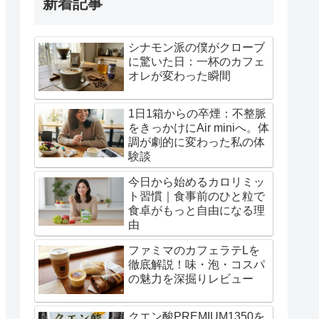
新着記事
シナモン派の僕がクローブ
に驚いた日：一杯のカフェ
オレが変わった瞬間
1日1箱からの卒煙：不整脈
をきっかけにAir miniへ。体
調が劇的に変わった私の体
験談
今日から始めるカロリミッ
ト習慣｜食事前のひと粒で
食卓がもっと自由になる理
由
ファミマのカフェラテLを
徹底解説！味・泡・コスパ
の魅力を深掘りレビュー
クエン酸PREMIUM1350を