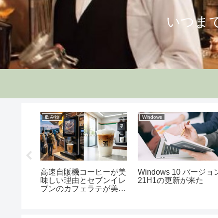
いつま
飲み物
Windows
を試してみ
高速自販機コーヒーが美
Windows 10 バージョ
味しい理由とセブンイレ
21H1の更新が来た
ブンのカフェラテが美味
すぎた