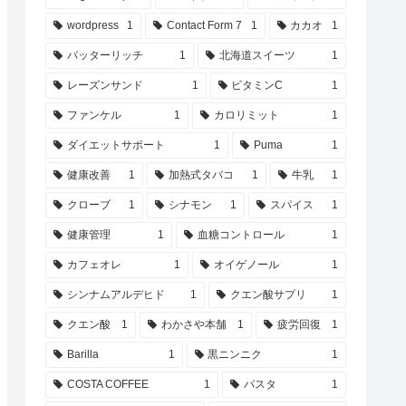
wordpress
1
Contact Form 7
1
カカオ
1
バッターリッチ
1
北海道スイーツ
1
レーズンサンド
1
ビタミンC
1
ファンケル
1
カロリミット
1
ダイエットサポート
1
Puma
1
健康改善
1
加熱式タバコ
1
牛乳
1
クローブ
1
シナモン
1
スパイス
1
健康管理
1
血糖コントロール
1
カフェオレ
1
オイゲノール
1
シンナムアルデヒド
1
クエン酸サプリ
1
クエン酸
1
わかさや本舗
1
疲労回復
1
Barilla
1
黒ニンニク
1
COSTA COFFEE
1
パスタ
1