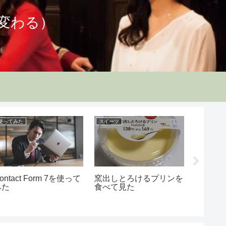
変わる）
使ってみた
スイーツ
行って見た
ontact Form 7を使って
窯出しとろけるプリンを
茶臼山
みた
食べて見た
探し