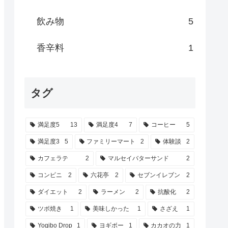
飲み物
5
香辛料
1
タグ
満足度5
13
満足度4
7
コーヒー
5
満足度3
5
ファミリーマート
2
体験談
2
カフェラテ
2
マルセイバターサンド
2
コンビニ
2
六花亭
2
セブンイレブン
2
ダイエット
2
ラーメン
2
抗酸化
2
ツボ焼き
1
美味しかった
1
さざえ
1
Yogibo Drop
1
ヨギボー
1
カカオの力
1