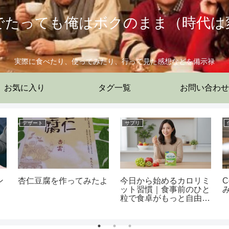
でたっても俺はボクのまま（時代は
実際に食べたり、使ってみたり、行って見た感想などを備示禄
お気に入り
タグ一覧
お問い合わせ
デザート
サプリ
ン
杏仁豆腐を作ってみたよ
今日から始めるカロリミ
C
ット習慣｜食事前のひと
粒で食卓がもっと自由に
なる理由