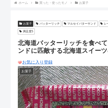
ホーム
買った・使ったモノ
お菓子
お菓子
バッターリッチ
マルセイバターサンド
レ
満足度5
北海道バッターリッチを食べて
ンドに匹敵する北海道スイーツ
お気に入り登録
お菓子