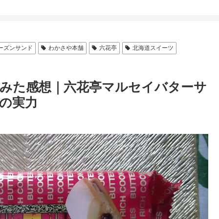
ーズンサンド
わかさや本舗
六花亭
北海道スイーツ
みた感想｜六花亭マルセイバターサ
の実力