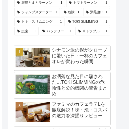
濃厚とまとラーメン
1
トマトラーメン
1
ジャンプスターター
1
危険
1
満足度0
1
トキ・スリムニング
1
TOKI SLIMMING
1
虫歯
1
バッテリー
1
車トラブル
1
シナモン派の僕がクローブ
に驚いた日：一杯のカフェ
オレが変わった瞬間
お洒落な見た目に騙され
た…TOKI SLIMMINGの危
険性と公的機関の警告まと
め
ファミマのカフェラテLを
徹底解説！味・泡・コスパ
の魅力を深掘りレビュー