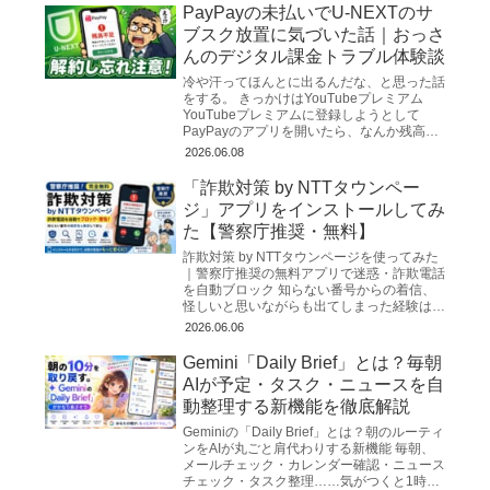
PayPayの未払いでU-NEXTのサ
ブスク放置に気づいた話｜おっさ
んのデジタル課金トラブル体験談
冷や汗ってほんとに出るんだな、と思った話
をする。 きっかけはYouTubeプレミアム
YouTubeプレミアムに登録しようとして
PayPayのアプリを開いたら、なんか残高が
妙に少ない。「あれ？使った覚えないけど
2026.06.08
な…」と明...
「詐欺対策 by NTTタウンペー
ジ」アプリをインストールしてみ
た【警察庁推奨・無料】
詐欺対策 by NTTタウンページを使ってみた
｜警察庁推奨の無料アプリで迷惑・詐欺電話
を自動ブロック 知らない番号からの着信、
怪しいと思いながらも出てしまった経験はな
いでしょうか？2026年3月、警察庁が公式に
2026.06.06
推奨する無...
Gemini「Daily Brief」とは？毎朝
AIが予定・タスク・ニュースを自
動整理する新機能を徹底解説
Geminiの「Daily Brief」とは？朝のルーティ
ンをAIが丸ごと肩代わりする新機能 毎朝、
メールチェック・カレンダー確認・ニュース
チェック・タスク整理……気がつくと1時間