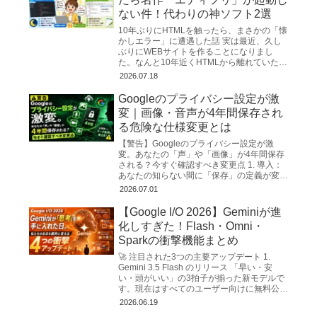
ない件！代わりの神ソフト2選
10年ぶりにHTMLを触ったら、まさかの「懐
かしエラー」に遭遇した話 実は最近、久し
ぶりにWEBサイトを作ることになりまし
た。なんと10年近くHTMLから離れていたの
で、勘を取り戻すのに必死…。とりあえず慣
2026.07.18
れ親しんだ「メ...
Googleのプライバシー設定が激
変｜画像・音声が4年間保存され
る危険な仕様変更とは
【警告】Googleのプライバシー設定が激
変。あなたの「声」や「画像」が4年間保存
される？今すぐ確認すべき変更点 1. 導入：
あなたの知らない間に「保存」の定義が変わ
った ITジャーナリスト、そしてプライバシ
2026.07.01
ーコンサルタ...
【Google I/O 2026】Geminiが進
化しすぎた！Flash・Omni・
Sparkの衝撃機能まとめ
🚀 注目された3つの主要アップデート 1.
Gemini 3.5 Flash のリリース 「早い・安
い・頭がいい」の3拍子が揃った新モデルで
す。現在はすべてのユーザー向けに無料公開
されています。 超高速な...
2026.06.19