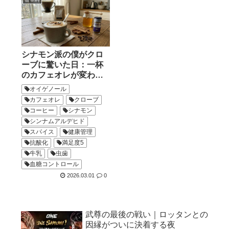
シナモン派の僕がクロ
ーブに驚いた日：一杯
のカフェオレが変わっ
た瞬間
オイゲノール
カフェオレ
クローブ
コーヒー
シナモン
シンナムアルデヒド
スパイス
健康管理
抗酸化
満足度5
牛乳
虫歯
血糖コントロール
2026.03.01
0
武尊の最後の戦い｜ロッタンとの
因縁がついに決着する夜