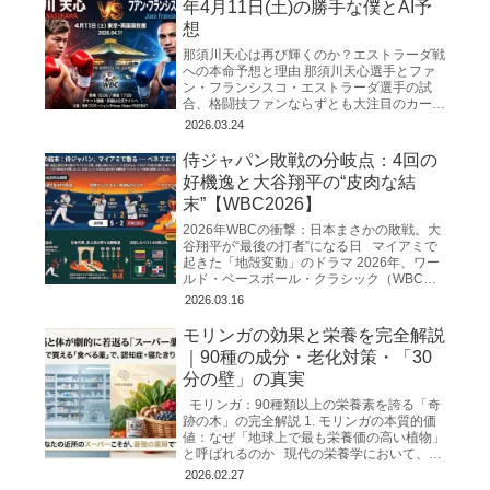
年4月11日(土)の勝手な僕とAI予
想
那須川天心は再び輝くのか？エストラーダ戦
への本命予想と理由 那須川天心選手とファ
ン・フランシスコ・エストラーダ選手の試
合、格闘技ファンならずとも大注目のカード
ですね！ 絶対に勝って欲しい。。。 WBC世
2026.03.24
界バンタム級の「次
侍ジャパン敗戦の分岐点：4回の
好機逸と大谷翔平の“皮肉な結
末”【WBC2026】
2026年WBCの衝撃：日本まさかの敗戦。大
谷翔平が“最後の打者”になる日 マイアミで
起きた「地殻変動」のドラマ 2026年、ワー
ルド・ベースボール・クラシック（WBC）
の舞台となったマイアミのローンデポ・
2026.03.16
モリンガの効果と栄養を完全解説
｜90種の成分・老化対策・「30
分の壁」の真実
モリンガ：90種類以上の栄養素を誇る「奇
跡の木」の完全解説 1. モリンガの本質的価
値：なぜ「地球上で最も栄養価の高い植物」
と呼ばれるのか 現代の栄養学において、私
たちは「飽食の中の栄養失調」
2026.02.27