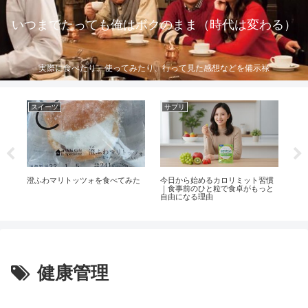
いつまでたっても俺はボクのまま（時代は変わる）
実際に食べたり、使ってみたり、行って見た感想などを備示禄
スイーツ
サプリ
サ
い
澄ふわマリトッツォを食べてみた
今日から始めるカロリミット習慣
ゴマ
っ
｜食事前のひと粒で食卓がもっと
ア
自由になる理由
健康管理