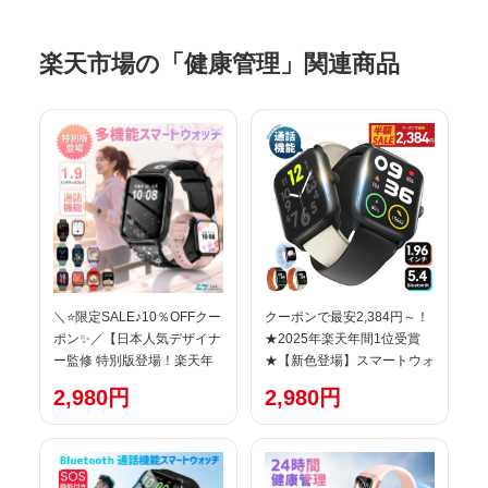
楽天市場の「健康管理」関連商品
＼⭐限定SALE♪10％OFFクー
クーポンで最安2,384円～！
ポン✨／【日本人気デザイナ
★2025年楽天年間1位受賞
ー監修 特別版登場！楽天年
★【新色登場】スマートウォ
間ランキング1位】レディー
ッチ 通話機能付 1.96インチ
2,980円
2,980円
ススマートウォッチ
大画面 Bluetooth5.4最新型
QS16PRO 小さめ腕時計 通
24時間健康管理 皮膚温変動
話機能 24時間健康管理 1.9
検知 血中酸素度 心拍数測定
インチ大画面 IP68防水 歩数
IP68防水 長時間待機 着信通