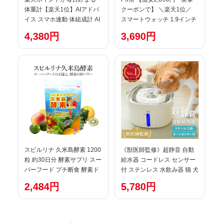
体重計【楽天1位】AIアドバ
クーポンで】 ＼楽天1位／
イス スマホ連動 体組成計 AI
スマートウォッチ 1.9インチ
体重計 体脂肪率 家電 ポイ活
超大画面 心拍数 健康管理 歩
4,380円
3,690円
体重計 薄型 シンプル
数記録 スマートウォッチ
bluetooth 高性能 アプリ デジ
IP68防水 レディース メンズ
タル おすすめ 内臓脂肪 体脂
腕時計 GPS 着信通知 睡眠計
肪計 ダイエット 高精度 ※最
睡眠検測 iphone android お
大3年保証
しゃれ 母の日 プレゼント 送
料無料
スピルリナ 久米島酵素 1200
《獣医師監修》超静音 自動
粒 約30日分 酵素サプリ スー
給水器 コードレス センサー
パーフード プチ断食 酵素ド
付 ステンレス 水飲み器 猫 犬
リンク 偏食 栄養補給 野菜不
ペット 給水器 静音 フィルタ
2,484円
5,780円
足 偏食 Super Food, Natural
ー 1年保証 衛生的 洗いやす
Food, Whole Food 【税込
い 猫給水器 水やり器 いたず
3,000円以上送料無料】
ら防止 ろ過 流水 水分補給 脱
水予防 尿路管理 1年保証 フ