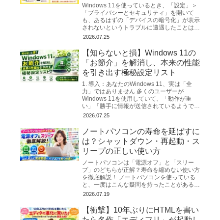
Windows 11を使っているとき、「設定」＞
「プライバシーとセキュリティ」を開いて
も、あるはずの「デバイスの暗号化」が表示
されないというトラブルに遭遇したことはあ
りませんか？ 「暗号化を解除（OFF）した
2026.07.25
いのに、メニ...
【知らないと損】Windows 11の
「お節介」を解消し、本来の性能
を引き出す極秘設定リスト
1. 導入：あなたのWindows 11、実は「全
力」ではありません 多くのユーザーが
Windows 11を使用していて、「動作が重
い」「勝手に情報が送信されているようで不
安だ」と感じるのは、決して気のせいではあ
2026.07.25
りません...
ノートパソコンの寿命を延ばすに
は？シャットダウン・再起動・ス
リープの正しい使い方
ノートパソコンは「電源オフ」と「スリー
プ」のどちらが正解？寿命を縮めない使い方
を徹底解説！ ノートパソコンを使っている
と、一度はこんな疑問を持ったことがあるの
ではないでしょうか。 「毎日シャットダウ
2026.07.19
ンした方...
【衝撃】10年ぶりにHTMLを書い
たら名作「エディフリ」が起動し