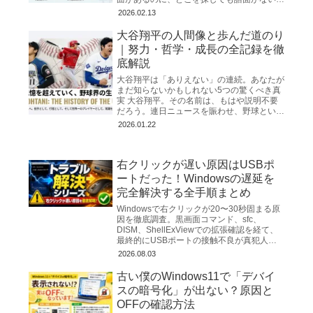
「ネットで見つけたコード譜が簡素すぎて、
2026.02.13
リズムや構成が
大谷翔平の人間像と歩んだ道のり
｜努力・哲学・成長の全記録を徹
底解説
大谷翔平は「ありえない」の連続。あなたが
まだ知らないかもしれない5つの驚くべき真
実 大谷翔平。その名前は、もはや説明不要
だろう。連日ニュースを賑わせ、野球という
スポーツの枠を超えて世界中を熱狂させるス
2026.01.22
ーパスター。私たちは
右クリックが遅い原因はUSBポ
ートだった！Windowsの遅延を
完全解決する全手順まとめ
Windowsで右クリックが20〜30秒固まる原
因を徹底調査。黒画面コマンド、sfc、
DISM、ShellExViewでの拡張確認を経て、
最終的にUSBポートの接触不良が真犯人と
判明。完全解決までの全手順を詳しく解説。
2026.08.03
古い僕のWindows11で「デバイ
スの暗号化」が出ない？原因と
OFFの確認方法