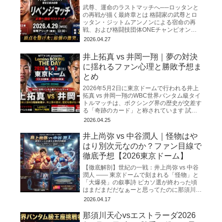
武尊、運命のラストマッチへ──ロッタンと
の再戦が描く最終章とは 格闘家の武尊とロ
ッタン・ジットムアンノンによる宿命の再
戦、および格闘技団体ONEチャンピオンシ
ップを巡る動向をまとめたものです。 両者
2026.04.27
は2025年3月の初対
井上拓真 vs 井岡一翔｜夢の対決
に揺れるファン心理と勝敗予想ま
とめ
2026年5月2日に東京ドームで行われる井上
拓真 vs 井岡一翔のWBC世界バンタム級タイ
トルマッチは、ボクシング界の歴史が交差す
る「奇跡のカード」と称されています 試合
日程と会場 この歴史的な一戦は、2026年5
2026.04.25
月2日
井上尚弥 vs 中谷潤人｜怪物はや
はり別次元なのか？ファン目線で
徹底予想【2026東京ドーム】
【徹底解剖】世紀の一戦：井上尚弥 vs 中谷
潤人 ―― 東京ドームで刻まれる「怪物」と
「大爆発」の叙事詩 ピカソ選が終わった頃
はまだまだだなぁーと思ってたのに那須川天
心の試合も終わり、マジもうすぐゴングだと
2026.04.17
思うと心臓がバ
那須川天心vsエストラーダ2026