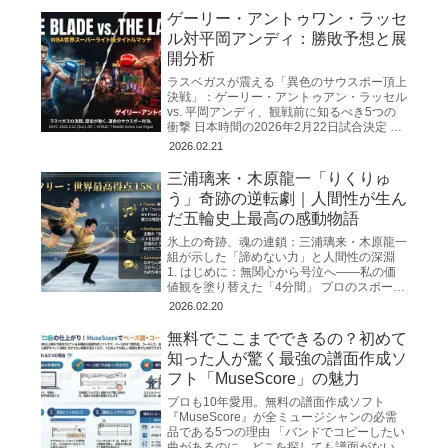
ゲーリー・アントゥワン・ラッセ
ル対平岡アンディ：勝敗予想と展
開分析
ラスベガスが震える「異色のサウスポー頂上
決戦」：ゲーリー・アントゥアン・ラッセル
vs. 平岡アンディ、観戦前に知るべき5つの
衝撃 日本時間の2026年2月22日試合決定 ゲ
ーリー・アントゥアン・ラッセルVS平岡ア
2026.02.21
ンディ
三浦璃来・木原龍一「りくりゅ
う」奇跡の逆転劇｜人間性が生ん
だ五輪史上最高の感動物語
氷上の奇跡、魂の連鎖：三浦璃来・木原龍一
組が示した「諦めない力」と人間性の深淵
1. はじめに：無関心から号泣へ――私の価
値観を塗り替えた「4分間」 プロのスポー
ツ・ノンフィクション作家として、私はこれ
2026.02.20
まで幾多の「奇跡」
無料でここまでできるの？初めて
知った人が驚く最強の譜面作成ソ
フト「MuseScore」の魅力
プロも10年愛用。無料の譜面作成ソフト
『MuseScore』が全ミュージシャンの必需
品である5つの理由 「バンドでコピーしたい
曲があるのに、どこを探しても譜面がない」