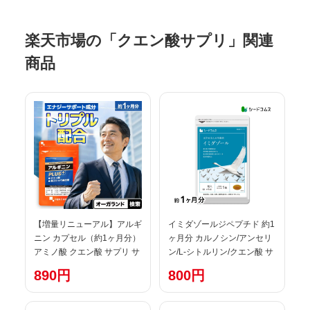
楽天市場の「クエン酸サプリ」関連
商品
【増量リニューアル】アルギ
イミダゾールジペプチド 約1
ニン カプセル（約1ヶ月分）
ヶ月分 カルノシン/アンセリ
アミノ酸 クエン酸 サプリ サ
ン/L-シトルリン/クエン酸 サ
プリメント 大人 元気 サポー
プリ
890円
800円
ト 男性 の活力 におすすめ！
スポーツ トレーニング 運動
サポートにも！ 【メンズ】