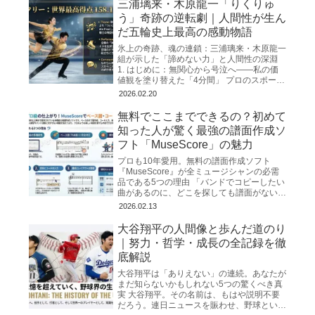
三浦璃来・木原龍一「りくりゅ
う」奇跡の逆転劇｜人間性が生ん
だ五輪史上最高の感動物語
氷上の奇跡、魂の連鎖：三浦璃来・木原龍一
組が示した「諦めない力」と人間性の深淵
1. はじめに：無関心から号泣へ――私の価
値観を塗り替えた「4分間」 プロのスポー
ツ・ノンフィクション作家として、私はこれ
2026.02.20
まで幾多の「奇跡」
無料でここまでできるの？初めて
知った人が驚く最強の譜面作成ソ
フト「MuseScore」の魅力
プロも10年愛用。無料の譜面作成ソフト
『MuseScore』が全ミュージシャンの必需
品である5つの理由 「バンドでコピーしたい
曲があるのに、どこを探しても譜面がない」
「ネットで見つけたコード譜が簡素すぎて、
2026.02.13
リズムや構成が
大谷翔平の人間像と歩んだ道のり
｜努力・哲学・成長の全記録を徹
底解説
大谷翔平は「ありえない」の連続。あなたが
まだ知らないかもしれない5つの驚くべき真
実 大谷翔平。その名前は、もはや説明不要
だろう。連日ニュースを賑わせ、野球という