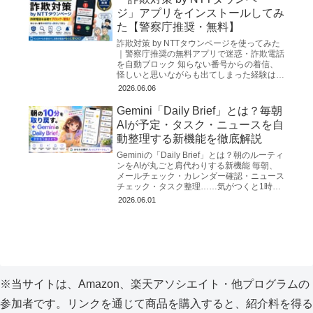
ジ」アプリをインストールしてみ
た【警察庁推奨・無料】
詐欺対策 by NTTタウンページを使ってみた
｜警察庁推奨の無料アプリで迷惑・詐欺電話
を自動ブロック 知らない番号からの着信、
怪しいと思いながらも出てしまった経験はな
いでしょうか？2026年3月、警察庁が公式に
2026.06.06
推奨する無...
Gemini「Daily Brief」とは？毎朝
AIが予定・タスク・ニュースを自
動整理する新機能を徹底解説
Geminiの「Daily Brief」とは？朝のルーティ
ンをAIが丸ごと肩代わりする新機能 毎朝、
メールチェック・カレンダー確認・ニュース
チェック・タスク整理……気がつくと1時間
が消えていた、という経験はないだろう
2026.06.01
か。...
※当サイトは、Amazon、楽天アソシエイト・他プログラムの
参加者です。リンクを通じて商品を購入すると、紹介料を得る