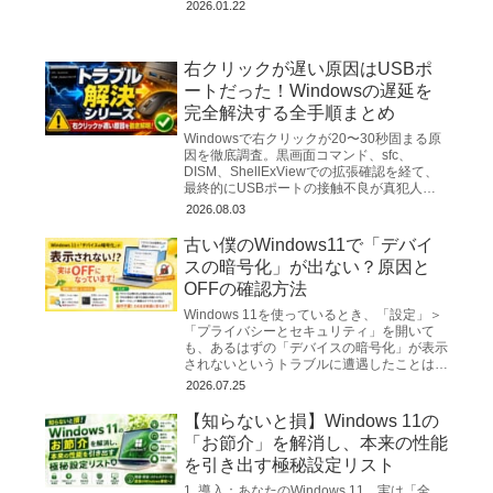
スポーツの枠を超えて世界中を熱狂させるス
2026.01.22
ーパスター。私たちは
右クリックが遅い原因はUSBポ
ートだった！Windowsの遅延を
完全解決する全手順まとめ
Windowsで右クリックが20〜30秒固まる原
因を徹底調査。黒画面コマンド、sfc、
DISM、ShellExViewでの拡張確認を経て、
最終的にUSBポートの接触不良が真犯人と
判明。完全解決までの全手順を詳しく解説。
2026.08.03
古い僕のWindows11で「デバイ
スの暗号化」が出ない？原因と
OFFの確認方法
Windows 11を使っているとき、「設定」＞
「プライバシーとセキュリティ」を開いて
も、あるはずの「デバイスの暗号化」が表示
されないというトラブルに遭遇したことはあ
りませんか？ 「暗号化を解除（OFF）した
2026.07.25
いのに、メニ...
【知らないと損】Windows 11の
「お節介」を解消し、本来の性能
を引き出す極秘設定リスト
1. 導入：あなたのWindows 11、実は「全