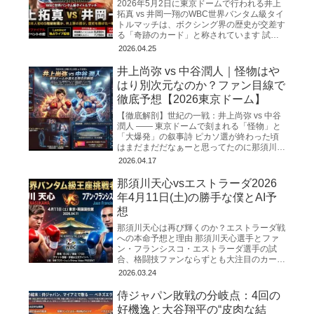
2026年5月2日に東京ドームで行われる井上
拓真 vs 井岡一翔のWBC世界バンタム級タイ
トルマッチは、ボクシング界の歴史が交差す
る「奇跡のカード」と称されています 試合
日程と会場 この歴史的な一戦は、2026年5
2026.04.25
月2日
井上尚弥 vs 中谷潤人｜怪物はや
はり別次元なのか？ファン目線で
徹底予想【2026東京ドーム】
【徹底解剖】世紀の一戦：井上尚弥 vs 中谷
潤人 ―― 東京ドームで刻まれる「怪物」と
「大爆発」の叙事詩 ピカソ選が終わった頃
はまだまだだなぁーと思ってたのに那須川天
心の試合も終わり、マジもうすぐゴングだと
2026.04.17
思うと心臓がバ
那須川天心vsエストラーダ2026
年4月11日(土)の勝手な僕とAI予
想
那須川天心は再び輝くのか？エストラーダ戦
への本命予想と理由 那須川天心選手とファ
ン・フランシスコ・エストラーダ選手の試
合、格闘技ファンならずとも大注目のカード
ですね！ 絶対に勝って欲しい。。。 WBC世
2026.03.24
界バンタム級の「次
侍ジャパン敗戦の分岐点：4回の
好機逸と大谷翔平の“皮肉な結