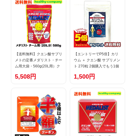
ポイント消化 ポイント消費
1000円 以上で 送料無料
【送料無料】クエン酸サプリ
【エントリーでP5倍】カリ
メトの定番メダリスト・チー
ウム ＋ クエン酸 サプリメン
ム用大袋・560g(20L用）ク
ト 270粒 2個購入でもう1個
エン酸
プレゼント メール便送料無
5,508円
1,500円
料