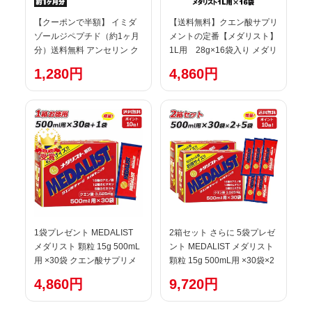
【クーポンで半額】 イミダ
【送料無料】クエン酸サプリ
ゾールジペプチド（約1ヶ月
メントの定番【メダリスト】
分）送料無料 アンセリン ク
1L用 28g×16袋入り メダリ
エン酸 サプリメント リンゴ
スト クエン酸
1,280円
4,860円
酸 ビタミンB1 ビタミンB2
ビタミンB6 カルノシン バレ
ニン チキンエキス 元気 サポ
ート オーガランド サプリ ポ
イント消化 送料無 ポイント
消費 送料無料
1袋プレゼント MEDALIST
2箱セット さらに 5袋プレゼ
メダリスト 顆粒 15g 500mL
ント MEDALIST メダリスト
用 ×30袋 クエン酸サプリメ
顆粒 15g 500mL用 ×30袋×2
ント アリスト 即納 ラフィー
箱 クエン酸サプリメント ア
4,860円
9,720円
トスポーツ
リスト 即納 ラフィートスポ
ーツ