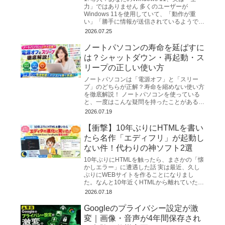
力」ではありません 多くのユーザーが
Windows 11を使用していて、「動作が重
い」「勝手に情報が送信されているようで不
安だ」と感じるのは、決して気のせいではあ
2026.07.25
りません...
ノートパソコンの寿命を延ばすに
は？シャットダウン・再起動・ス
リープの正しい使い方
ノートパソコンは「電源オフ」と「スリー
プ」のどちらが正解？寿命を縮めない使い方
を徹底解説！ ノートパソコンを使っている
と、一度はこんな疑問を持ったことがあるの
ではないでしょうか。 「毎日シャットダウ
2026.07.19
ンした方...
【衝撃】10年ぶりにHTMLを書い
たら名作「エディフリ」が起動し
ない件！代わりの神ソフト2選
10年ぶりにHTMLを触ったら、まさかの「懐
かしエラー」に遭遇した話 実は最近、久し
ぶりにWEBサイトを作ることになりまし
た。なんと10年近くHTMLから離れていたの
で、勘を取り戻すのに必死…。とりあえず慣
2026.07.18
れ親しんだ「メ...
Googleのプライバシー設定が激
変｜画像・音声が4年間保存され