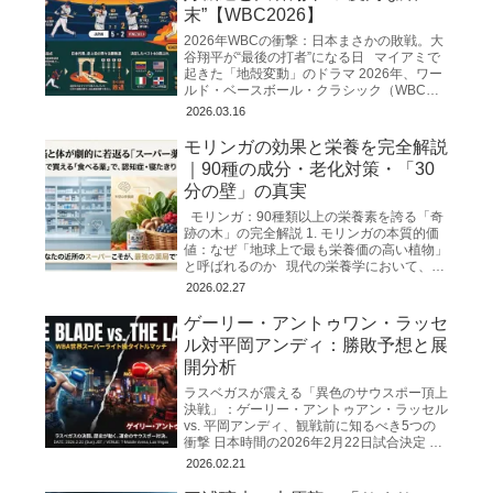
末”【WBC2026】
2026年WBCの衝撃：日本まさかの敗戦。大
谷翔平が“最後の打者”になる日 マイアミで
起きた「地殻変動」のドラマ 2026年、ワー
ルド・ベースボール・クラシック（WBC）
の舞台となったマイアミのローンデポ・
2026.03.16
モリンガの効果と栄養を完全解説
｜90種の成分・老化対策・「30
分の壁」の真実
モリンガ：90種類以上の栄養素を誇る「奇
跡の木」の完全解説 1. モリンガの本質的価
値：なぜ「地球上で最も栄養価の高い植物」
と呼ばれるのか 現代の栄養学において、私
たちは「飽食の中の栄養失調」
2026.02.27
ゲーリー・アントゥワン・ラッセ
ル対平岡アンディ：勝敗予想と展
開分析
ラスベガスが震える「異色のサウスポー頂上
決戦」：ゲーリー・アントゥアン・ラッセル
vs. 平岡アンディ、観戦前に知るべき5つの
衝撃 日本時間の2026年2月22日試合決定 ゲ
ーリー・アントゥアン・ラッセルVS平岡ア
2026.02.21
ンディ