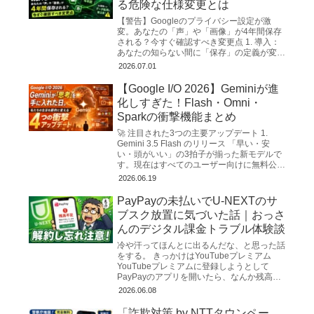
る危険な仕様変更とは
【警告】Googleのプライバシー設定が激
変。あなたの「声」や「画像」が4年間保存
される？今すぐ確認すべき変更点 1. 導入：
あなたの知らない間に「保存」の定義が変わ
った ITジャーナリスト、そしてプライバシ
2026.07.01
ーコンサルタ...
【Google I/O 2026】Geminiが進
化しすぎた！Flash・Omni・
Sparkの衝撃機能まとめ
🚀 注目された3つの主要アップデート 1.
Gemini 3.5 Flash のリリース 「早い・安
い・頭がいい」の3拍子が揃った新モデルで
す。現在はすべてのユーザー向けに無料公開
されています。 超高速な...
2026.06.19
PayPayの未払いでU-NEXTのサ
ブスク放置に気づいた話｜おっさ
んのデジタル課金トラブル体験談
冷や汗ってほんとに出るんだな、と思った話
をする。 きっかけはYouTubeプレミアム
YouTubeプレミアムに登録しようとして
PayPayのアプリを開いたら、なんか残高が
妙に少ない。「あれ？使った覚えないけど
2026.06.08
な…」と明...
「詐欺対策 by NTTタウンペー