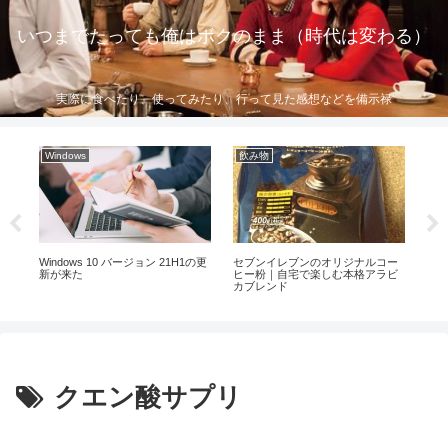
いつまでたっても俺はボクのまま（時代は変わる）
実際に食べたり、使ってみたり、行って見た感想などを備示禄
Windows
飲み物
行
た
Windows 10 バージョン 21H1の更
セブンイレブンのオリジナルコー
茶
発
新が来た
ヒー粉｜自宅で楽しむ本格アラビ
カブレンド
クエン酸サプリ