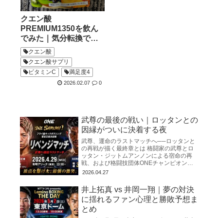
クエン酸
PREMIUM1350を飲ん
でみた｜気分転換で選
んだ新しいクエン酸習
クエン酸
慣
クエン酸サプリ
ビタミンC
満足度4
2026.02.07
0
武尊の最後の戦い｜ロッタンとの
因縁がついに決着する夜
武尊、運命のラストマッチへ──ロッタンと
の再戦が描く最終章とは 格闘家の武尊とロ
ッタン・ジットムアンノンによる宿命の再
戦、および格闘技団体ONEチャンピオンシ
ップを巡る動向をまとめたものです。 両者
2026.04.27
は2025年3月の初対
井上拓真 vs 井岡一翔｜夢の対決
に揺れるファン心理と勝敗予想ま
とめ