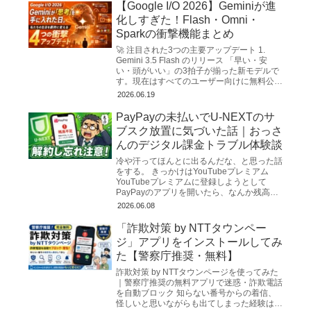
【Google I/O 2026】Geminiが進
化しすぎた！Flash・Omni・
Sparkの衝撃機能まとめ
🚀 注目された3つの主要アップデート 1.
Gemini 3.5 Flash のリリース 「早い・安
い・頭がいい」の3拍子が揃った新モデルで
す。現在はすべてのユーザー向けに無料公開
されています。 超高速な...
2026.06.19
PayPayの未払いでU-NEXTのサ
ブスク放置に気づいた話｜おっさ
んのデジタル課金トラブル体験談
冷や汗ってほんとに出るんだな、と思った話
をする。 きっかけはYouTubeプレミアム
YouTubeプレミアムに登録しようとして
PayPayのアプリを開いたら、なんか残高が
妙に少ない。「あれ？使った覚えないけど
2026.06.08
な…」と明...
「詐欺対策 by NTTタウンペー
ジ」アプリをインストールしてみ
た【警察庁推奨・無料】
詐欺対策 by NTTタウンページを使ってみた
｜警察庁推奨の無料アプリで迷惑・詐欺電話
を自動ブロック 知らない番号からの着信、
怪しいと思いながらも出てしまった経験はな