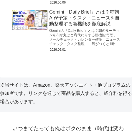
いでしょうか？2026年3月、警察庁が公式に
2026.06.06
推奨する無...
Gemini「Daily Brief」とは？毎朝
AIが予定・タスク・ニュースを自
動整理する新機能を徹底解説
Geminiの「Daily Brief」とは？朝のルーティ
ンをAIが丸ごと肩代わりする新機能 毎朝、
メールチェック・カレンダー確認・ニュース
チェック・タスク整理……気がつくと1時間
が消えていた、という経験はないだろう
2026.06.01
か。...
※当サイトは、Amazon、楽天アソシエイト・他プログラムの
参加者です。リンクを通じて商品を購入すると、紹介料を得る
場合があります。
いつまでたっても俺はボクのまま（時代は変わ