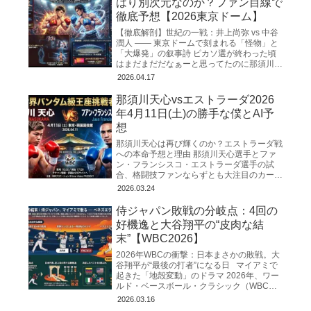
はり別次元なのか？ファン目線で
徹底予想【2026東京ドーム】
【徹底解剖】世紀の一戦：井上尚弥 vs 中谷
潤人 ―― 東京ドームで刻まれる「怪物」と
「大爆発」の叙事詩 ピカソ選が終わった頃
はまだまだだなぁーと思ってたのに那須川天
心の試合も終わり、マジもうすぐゴングだと
2026.04.17
思うと心臓がバ
那須川天心vsエストラーダ2026
年4月11日(土)の勝手な僕とAI予
想
那須川天心は再び輝くのか？エストラーダ戦
への本命予想と理由 那須川天心選手とファ
ン・フランシスコ・エストラーダ選手の試
合、格闘技ファンならずとも大注目のカード
ですね！ 絶対に勝って欲しい。。。 WBC世
2026.03.24
界バンタム級の「次
侍ジャパン敗戦の分岐点：4回の
好機逸と大谷翔平の“皮肉な結
末”【WBC2026】
2026年WBCの衝撃：日本まさかの敗戦。大
谷翔平が“最後の打者”になる日 マイアミで
起きた「地殻変動」のドラマ 2026年、ワー
ルド・ベースボール・クラシック（WBC）
の舞台となったマイアミのローンデポ・
2026.03.16