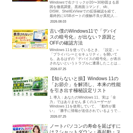
Windowsで右クリックが20〜30秒固まる原
因を徹底調査。黒画面コマンド、sfc、
DISM、ShellExViewでの拡張確認を経て、
最終的にUSBポートの接触不良が真犯人と
判明。完全解決までの全手順を詳しく解説。
2026.08.03
古い僕のWindows11で「デバイ
スの暗号化」が出ない？原因と
OFFの確認方法
Windows 11を使っているとき、「設定」＞
「プライバシーとセキュリティ」を開いて
も、あるはずの「デバイスの暗号化」が表示
されないというトラブルに遭遇したことはあ
りませんか？ 「暗号化を解除（OFF）した
2026.07.25
いのに、メニ...
【知らないと損】Windows 11の
「お節介」を解消し、本来の性能
を引き出す極秘設定リスト
1. 導入：あなたのWindows 11、実は「全
力」ではありません 多くのユーザーが
Windows 11を使用していて、「動作が重
い」「勝手に情報が送信されているようで不
安だ」と感じるのは、決して気のせいではあ
2026.07.25
りません...
ノートパソコンの寿命を延ばすに
は？シャットダウン・再起動・ス