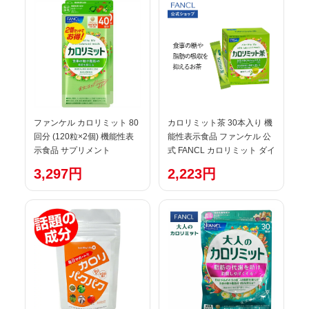
ファンケル カロリミット 80
カロリミット茶 30本入り 機
回分 (120粒×2個) 機能性表
能性表示食品 ファンケル 公
示食品 サプリメント
式 FANCL カロリミット ダイ
FANCL ※軽減税率対象商
エット お茶 粉末茶 茶 粉末
3,297円
2,223円
品
パウダー 粉末緑茶 緑茶 健康
食品 健康 飲み物 飲料 サポー
ト ギムネマ茶 スティック 健
康茶 美容