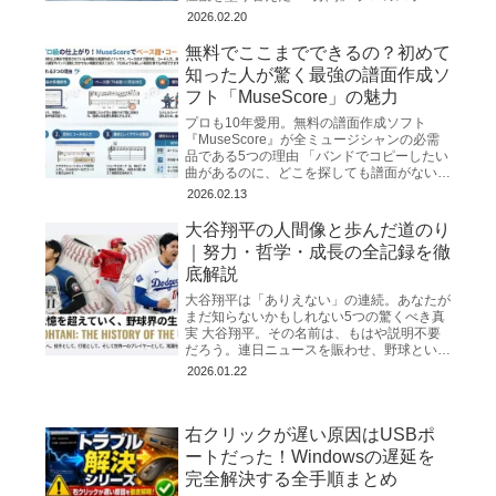
ツ・ノンフィクション作家として、私はこれ
2026.02.20
まで幾多の「奇跡」
無料でここまでできるの？初めて
知った人が驚く最強の譜面作成ソ
フト「MuseScore」の魅力
プロも10年愛用。無料の譜面作成ソフト
『MuseScore』が全ミュージシャンの必需
品である5つの理由 「バンドでコピーしたい
曲があるのに、どこを探しても譜面がない」
「ネットで見つけたコード譜が簡素すぎて、
2026.02.13
リズムや構成が
大谷翔平の人間像と歩んだ道のり
｜努力・哲学・成長の全記録を徹
底解説
大谷翔平は「ありえない」の連続。あなたが
まだ知らないかもしれない5つの驚くべき真
実 大谷翔平。その名前は、もはや説明不要
だろう。連日ニュースを賑わせ、野球という
スポーツの枠を超えて世界中を熱狂させるス
2026.01.22
ーパスター。私たちは
右クリックが遅い原因はUSBポ
ートだった！Windowsの遅延を
完全解決する全手順まとめ