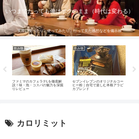
いつまでたっても俺はボクのまま（時代は変わる）
実際に食べたり、使ってみたり、行って見た感想などを備示禄
飲み物
飲み物
サ
ファミマのカフェラテLを徹底解
セブンイレブンのオリジナルコー
ゴマ
説！味・泡・コスパの魅力を深掘
ヒー粉｜自宅で楽しむ本格アラビ
ア
りレビュー
カブレンド
カロリミット