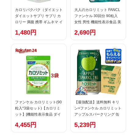
カロリパクパク（ダイエット
大人のカロリミット FANCL
ダイエットサプリ サプリ カ
ファンケル 30回分 90粒入
ロリー 満腹 携帯 ギムネマ イ
女性 男性 機能性表示食品 美
ンゲン カロリミット との違
容サプリ ダイエット サポー
1,480円
2,690円
い 人気 通販 オススメ 口コミ
ト 健康食品 サプリ サプリメ
ランキング ヘルシーライフ)
ント
ファンケル カロリミット(90
【最強配送】送料無料 キリ
粒入*3袋セット)【カロリミ
ン×ファンケル カロリミット
ット】[機能性表示食品 ダイ
アップルスパークリング 缶
エット 中性脂肪値]
350ml×2ケース/48本
4,455円
5,239円
《048》『IAS』 カロリミッ
ト アップル 缶