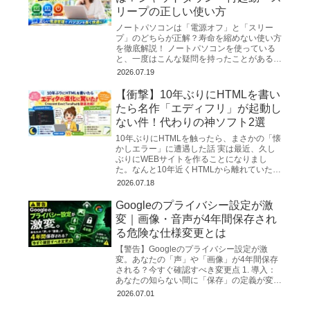
リープの正しい使い方
ノートパソコンは「電源オフ」と「スリー
プ」のどちらが正解？寿命を縮めない使い方
を徹底解説！ ノートパソコンを使っている
と、一度はこんな疑問を持ったことがあるの
ではないでしょうか。 「毎日シャットダウ
2026.07.19
ンした方...
【衝撃】10年ぶりにHTMLを書い
たら名作「エディフリ」が起動し
ない件！代わりの神ソフト2選
10年ぶりにHTMLを触ったら、まさかの「懐
かしエラー」に遭遇した話 実は最近、久し
ぶりにWEBサイトを作ることになりまし
た。なんと10年近くHTMLから離れていたの
で、勘を取り戻すのに必死…。とりあえず慣
2026.07.18
れ親しんだ「メ...
Googleのプライバシー設定が激
変｜画像・音声が4年間保存され
る危険な仕様変更とは
【警告】Googleのプライバシー設定が激
変。あなたの「声」や「画像」が4年間保存
される？今すぐ確認すべき変更点 1. 導入：
あなたの知らない間に「保存」の定義が変わ
った ITジャーナリスト、そしてプライバシ
2026.07.01
ーコンサルタ...