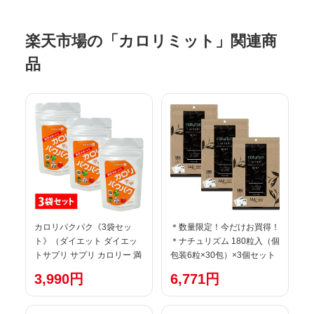
楽天市場の「カロリミット」関連商
品
カロリパクパク《3袋セッ
＊数量限定！今だけお買得！
ト》（ダイエット ダイエッ
＊ナチュリズム 180粒入（個
トサプリ サプリ カロリー 満
包装6粒×30包）×3個セット
腹 携帯 ギムネマ インゲン カ
【約90日分】[黒烏龍茶][サプ
3,990円
6,771円
ロリミット との違い 人気 通
リメント][naturism]
販 オススメ 口コミ ランキン
グ ヘルシーライフ)