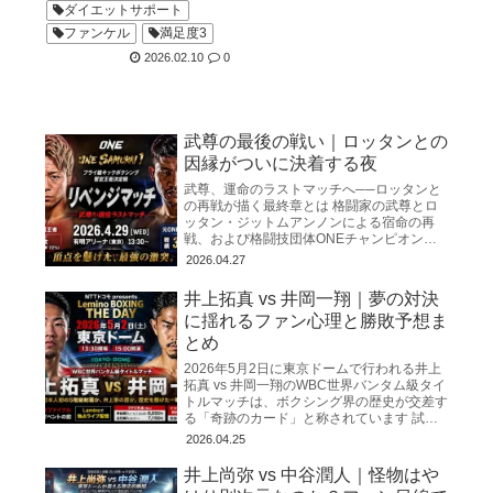
ダイエットサポート
ファンケル
満足度3
2026.02.10
0
武尊の最後の戦い｜ロッタンとの
因縁がついに決着する夜
武尊、運命のラストマッチへ──ロッタンと
の再戦が描く最終章とは 格闘家の武尊とロ
ッタン・ジットムアンノンによる宿命の再
戦、および格闘技団体ONEチャンピオンシ
ップを巡る動向をまとめたものです。 両者
2026.04.27
は2025年3月の初対
井上拓真 vs 井岡一翔｜夢の対決
に揺れるファン心理と勝敗予想ま
とめ
2026年5月2日に東京ドームで行われる井上
拓真 vs 井岡一翔のWBC世界バンタム級タイ
トルマッチは、ボクシング界の歴史が交差す
る「奇跡のカード」と称されています 試合
日程と会場 この歴史的な一戦は、2026年5
2026.04.25
月2日
井上尚弥 vs 中谷潤人｜怪物はや