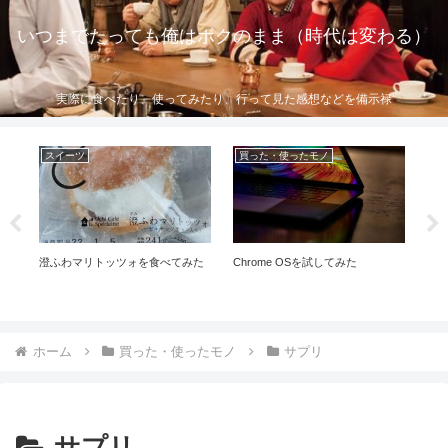
いつまでたっても俺はボクのまま（時代は変わる）
実際に食べたり、使ってみたり、行って見た感想などを備示禄
スイーツ
買った・使ったモノ
買
酸
澄ふわマリトッツォを食べてみた
Chrome OSを試してみた
突
養
け
始
ホーム
買った・使ったモノ
サプリ
サプリ