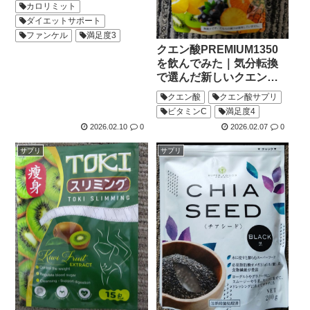
なる理由
カロリミット
ダイエットサポート
ファンケル
満足度3
クエン酸PREMIUM1350
を飲んでみた｜気分転換
で選んだ新しいクエン酸
習慣
クエン酸
クエン酸サプリ
ビタミンC
満足度4
2026.02.10
0
2026.02.07
0
サプリ
サプリ