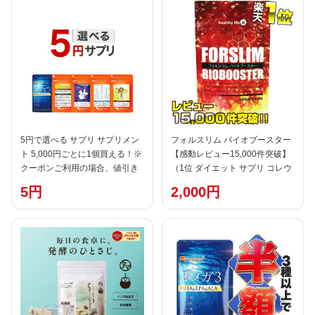
分子コラーゲンペプチド 国内製
造 高プロテイン
5円で選べる サプリ サプリメン
フォルスリム バイオブースター
ト 5,000円ごとに1個買える！※
【感動レビュー15,000件突破】
クーポンご利用の場合、値引き
（1位 ダイエット サプリ コレウ
後の金額が対象です。 オーガラ
スフォルスコリ フォースコリー
5円
2,000円
ンド 美容 健康 ダイエット ポイ
フォースリーン/Lカルニチン L-
ント消化 送料無 ポイント消費
カルニチン ダイエットサプリメ
送料無料
ント フォルスコリ 効果 あり 強
力 ヘルシーライフ)pu