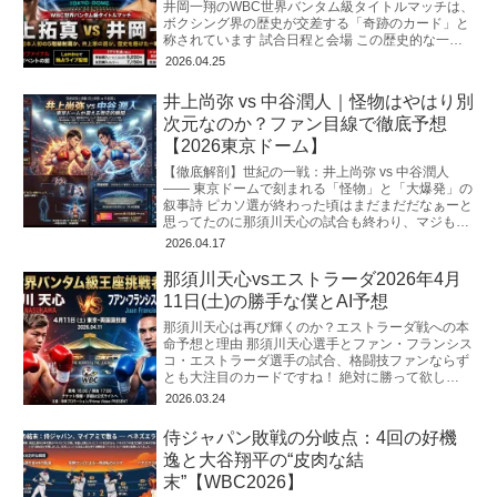
井岡一翔のWBC世界バンタム級タイトルマッチは、
ボクシング界の歴史が交差する「奇跡のカード」と
称されています 試合日程と会場 この歴史的な一戦
は、2026年5月2日
2026.04.25
井上尚弥 vs 中谷潤人｜怪物はやはり別
次元なのか？ファン目線で徹底予想
【2026東京ドーム】
【徹底解剖】世紀の一戦：井上尚弥 vs 中谷潤人
―― 東京ドームで刻まれる「怪物」と「大爆発」の
叙事詩 ピカソ選が終わった頃はまだまだだなぁーと
思ってたのに那須川天心の試合も終わり、マジもう
すぐゴングだと思うと心臓がバ
2026.04.17
那須川天心vsエストラーダ2026年4月
11日(土)の勝手な僕とAI予想
那須川天心は再び輝くのか？エストラーダ戦への本
命予想と理由 那須川天心選手とファン・フランシス
コ・エストラーダ選手の試合、格闘技ファンならず
とも大注目のカードですね！ 絶対に勝って欲し
い。。。 WBC世界バンタム級の「次
2026.03.24
侍ジャパン敗戦の分岐点：4回の好機
逸と大谷翔平の“皮肉な結
末”【WBC2026】