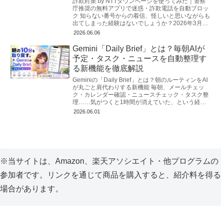
詐欺対策 by NTTタウンページを使ってみた｜警察
庁推奨の無料アプリで迷惑・詐欺電話を自動ブロッ
ク 知らない番号からの着信、怪しいと思いながらも
出てしまった経験はないでしょうか？2026年3月、
警察庁が公式に推奨する無...
2026.06.06
Gemini「Daily Brief」とは？毎朝AIが
予定・タスク・ニュースを自動整理す
る新機能を徹底解説
Geminiの「Daily Brief」とは？朝のルーティンをAI
が丸ごと肩代わりする新機能 毎朝、メールチェッ
ク・カレンダー確認・ニュースチェック・タスク整
理……気がつくと1時間が消えていた、という経験
はないだろうか。...
2026.06.01
※当サイトは、Amazon、楽天アソシエイト・他プログラムの
参加者です。リンクを通じて商品を購入すると、紹介料を得る
場合があります。