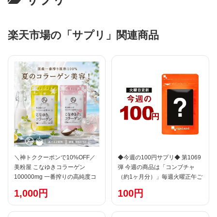
楽天市場の「サプリ」関連商品
＼神トククーポンで10%OFF／
◆今週の100円サプリ◆ 第1069
美粉屋 こなゆきコラーゲン
弾 今週の商品は「コンブチャ
100000mg 一番搾りの高純度コ
（約1ヶ月分）」毎週火曜正午ご
ラーゲン(低糖質・低脂質)コラー
ろに更新※次回更新日は8月12
1,000円
100円
ゲンパウダー 1000円ポッキリ
日（水）の正午頃。同弾数での
送料無料 | 国産100％ 粉末 サプ
再注文不可 100円 お試し サプリ
リ コラーゲンドリンク 高純度低
ポイント消化 ポイント消費