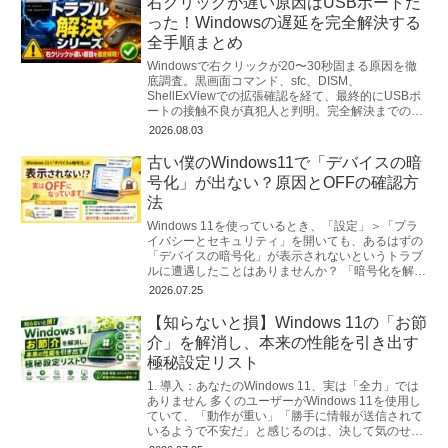
右クリックが遅い原因はUSBポートだ
った！Windowsの遅延を完全解決する
全手順まとめ
Windowsで右クリックが20〜30秒固まる原因を徹
底調査。黒画面コマンド、sfc、DISM、
ShellExViewでの拡張確認を経て、最終的にUSBポ
ートの接触不良が真犯人と判明。完全解決までの全
手順を詳しく解説。
2026.08.03
古い僕のWindows11で「デバイスの暗
号化」が出ない？原因とOFFの確認方
法
Windows 11を使っているとき、「設定」＞「プラ
イバシーとセキュリティ」を開いても、あるはずの
「デバイスの暗号化」が表示されないというトラブ
ルに遭遇したことはありませんか？ 「暗号化を解除
（OFF）したいのに、メニ...
2026.07.25
【知らないと損】Windows 11の「お節
介」を解消し、本来の性能を引き出す
極秘設定リスト
1. 導入：あなたのWindows 11、実は「全力」では
ありません 多くのユーザーがWindows 11を使用し
ていて、「動作が重い」「勝手に情報が送信されて
いるようで不安だ」と感じるのは、決して気のせい
ではありません...