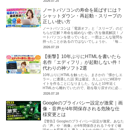
2026.07.25
ノートパソコンの寿命を延ばすには？
シャットダウン・再起動・スリープの
正しい使い方
ノートパソコンは「電源オフ」と「スリープ」のど
ちらが正解？寿命を縮めない使い方を徹底解説！ ノ
ートパソコンを使っていると、一度はこんな疑問を
持ったことがあるのではないでしょうか。 「毎日
シャットダウンした方...
2026.07.19
【衝撃】10年ぶりにHTMLを書いたら
名作「エディフリ」が起動しない件！
代わりの神ソフト2選
10年ぶりにHTMLを触ったら、まさかの「懐かしエ
ラー」に遭遇した話 実は最近、久しぶりにWEBサ
イトを作ることになりました。なんと10年近く
HTMLから離れていたので、勘を取り戻すのに必
死…。とりあえず慣れ親しんだ「メ...
2026.07.18
Googleのプライバシー設定が激変｜画
像・音声が4年間保存される危険な仕
様変更とは
【警告】Googleのプライバシー設定が激変。あなた
の「声」や「画像」が4年間保存される？今すぐ確
認すべき変更点 1. 導入：あなたの知らない間に「保