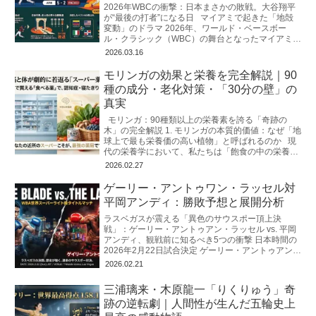
2026年WBCの衝撃：日本まさかの敗戦。大谷翔平
が“最後の打者”になる日 マイアミで起きた「地殻
変動」のドラマ 2026年、ワールド・ベースボー
ル・クラシック（WBC）の舞台となったマイアミの
ローンデポ・
2026.03.16
モリンガの効果と栄養を完全解説｜90
種の成分・老化対策・「30分の壁」の
真実
モリンガ：90種類以上の栄養素を誇る「奇跡の
木」の完全解説 1. モリンガの本質的価値：なぜ「地
球上で最も栄養価の高い植物」と呼ばれるのか 現
代の栄養学において、私たちは「飽食の中の栄養失
調」
2026.02.27
ゲーリー・アントゥワン・ラッセル対
平岡アンディ：勝敗予想と展開分析
ラスベガスが震える「異色のサウスポー頂上決
戦」：ゲーリー・アントゥアン・ラッセル vs. 平岡
アンディ、観戦前に知るべき5つの衝撃 日本時間の
2026年2月22日試合決定 ゲーリー・アントゥアン・
ラッセルVS平岡アンディ
2026.02.21
三浦璃来・木原龍一「りくりゅう」奇
跡の逆転劇｜人間性が生んだ五輪史上