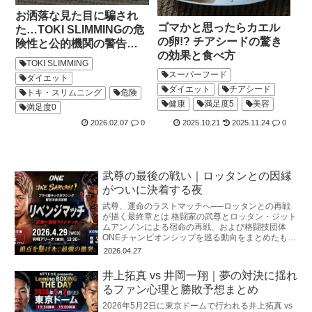
お洒落な見た目に騙され
ゴマかと思ったらカエル
た…TOKI SLIMMINGの危
の卵!? チアシードの驚き
険性と公的機関の警告ま
の効果と食べ方
とめ
TOKI SLIMMING
スーパーフード
ダイエット
ダイエット
チアシード
トキ・スリムニング
危険
健康
満足度5
美容
満足度0
2026.02.07
0
2025.10.21
2025.11.24
0
武尊の最後の戦い｜ロッタンとの因縁
がついに決着する夜
武尊、運命のラストマッチへ──ロッタンとの再戦
が描く最終章とは 格闘家の武尊とロッタン・ジット
ムアンノンによる宿命の再戦、および格闘技団体
ONEチャンピオンシップを巡る動向をまとめたもの
です。 両者は2025年3月の初対
2026.04.27
井上拓真 vs 井岡一翔｜夢の対決に揺れ
るファン心理と勝敗予想まとめ
2026年5月2日に東京ドームで行われる井上拓真 vs