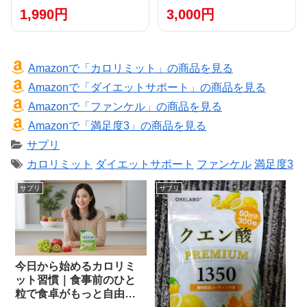
イエット エンザイム 酵素サプリ
1,990円
3,000円
酵素 カプセル 野菜 野草 果物 発
酵 熟成 ダイエットサプリ 送料
無料 サプリ サプリメント 酵素
野草酵素 野草 健康食品
Amazonで「カロリミット」の商品を見る
Amazonで「ダイエットサポート」の商品を見る
Amazonで「ファンケル」の商品を見る
Amazonで「満足度3」の商品を見る
サプリ
カロリミット
ダイエットサポート
ファンケル
満足度3
サプリ
サプリ
今日から始めるカロリミ
ット習慣｜食事前のひと
粒で食卓がもっと自由に