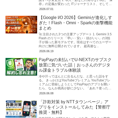
存」の定義が変わった ITジャーナリスト、そしてプ
ライバシーコンサルタ...
2026.07.01
【Google I/O 2026】Geminiが進化しす
ぎた！Flash・Omni・Sparkの衝撃機能
まとめ
🚀 注目された3つの主要アップデート 1. Gemini 3.5
Flash のリリース 「早い・安い・頭がいい」の3拍
子が揃った新モデルです。現在はすべてのユーザー
向けに無料公開されています。 超高速な...
2026.06.19
PayPayの未払いでU-NEXTのサブスク
放置に気づいた話｜おっさんのデジタ
ル課金トラブル体験談
冷や汗ってほんとに出るんだな、と思った話をす
る。 きっかけはYouTubeプレミアム YouTubeプレ
ミアムに登録しようとしてPayPayのアプリを開い
たら、なんか残高が妙に少ない。「あれ？使った覚
えないけどな…」と明...
2026.06.08
「詐欺対策 by NTTタウンページ」ア
プリをインストールしてみた【警察庁
推奨・無料】