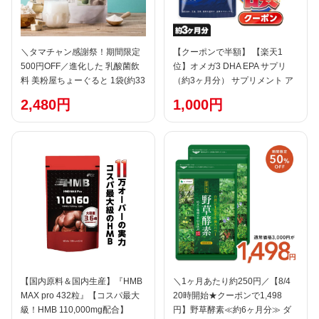
＼タマチャン感謝祭！期間限定
【クーポンで半額】 【楽天1
500円OFF／進化した 乳酸菌飲
位】オメガ3 DHA EPA サプリ
料 美粉屋ちょーぐると 1袋(約33
（約3ヶ月分） サプリメント ア
杯分)に1兆9293億個の複合乳酸
マニ油サプリ 亜麻仁油サプリ
2,480円
1,000円
菌 砂糖不使用 送料無料 植物性
DHAサプリ DHA EPA dha epa
動物性乳酸菌|ビフィズス菌 サプ
オメガ脂肪酸 魚油 ダイエット
リメント ヨーグルト ドリンク
1,000円ポッキリ オメガ3脂肪酸
サプリ お買い物マラソン
子供 サプリメント ポイント消化
送料無料 オーガランド
【国内原料＆国内生産】『HMB
＼1ヶ月あたり約250円／【8/4
MAX pro 432粒』【コスパ最大
20時開始★クーポンで1,498
級！HMB 110,000mg配合】
円】野草酵素≪約6ヶ月分≫ ダ