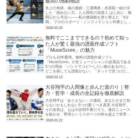
最高の感動物語
氷上の奇跡、魂の連鎖：三浦璃来・木原龍一組が示
した「諦めない力」と人間性の深淵 1. はじめに：無
関心から号泣へ――私の価値観を塗り替えた「4分
間」 プロのスポーツ・ノンフィクション作家とし
て、私はこれまで幾多の「奇跡」
2026.02.20
無料でここまでできるの？初めて知っ
た人が驚く最強の譜面作成ソフト
「MuseScore」の魅力
プロも10年愛用。無料の譜面作成ソフト
『MuseScore』が全ミュージシャンの必需品である
5つの理由 「バンドでコピーしたい曲があるのに、
どこを探しても譜面がない」「ネットで見つけたコ
ード譜が簡素すぎて、リズムや構成が
2026.02.13
大谷翔平の人間像と歩んだ道のり｜努
力・哲学・成長の全記録を徹底解説
大谷翔平は「ありえない」の連続。あなたがまだ知
らないかもしれない5つの驚くべき真実 大谷翔平。
その名前は、もはや説明不要だろう。連日ニュース
を賑わせ、野球というスポーツの枠を超えて世界中
を熱狂させるスーパスター。私たちは
2026.01.22